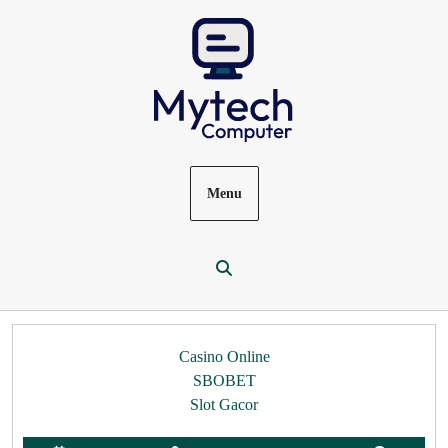
Skip
to
content
Menu
Casino Online
SBOBET
Slot Gacor
Category