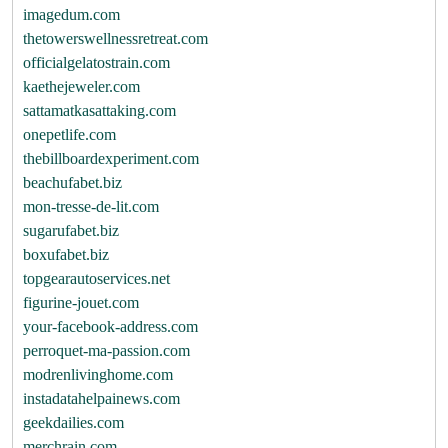
imagedum.com
thetowerswellnessretreat.com
officialgelatostrain.com
kaethejeweler.com
sattamatkasattaking.com
onepetlife.com
thebillboardexperiment.com
beachufabet.biz
mon-tresse-de-lit.com
sugarufabet.biz
boxufabet.biz
topgearautoservices.net
figurine-jouet.com
your-facebook-address.com
perroquet-ma-passion.com
modrenlivinghome.com
instadatahelpainews.com
geekdailies.com
merchrain.com