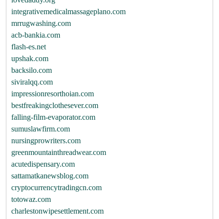
integrativemedicalmassageplano.com
mrrugwashing.com
acb-bankia.com
flash-es.net
upshak.com
backsilo.com
siviralqq.com
impressionresorthoian.com
bestfreakingclothesever.com
falling-film-evaporator.com
sumuslawfirm.com
nursingprowriters.com
greenmountainthreadwear.com
acutedispensary.com
sattamatkanewsblog.com
cryptocurrencytradingcn.com
totowaz.com
charlestonwipesettlement.com