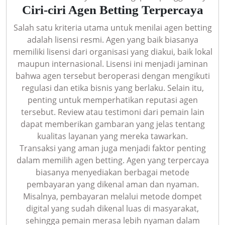
Ciri-ciri Agen Betting Terpercaya
Salah satu kriteria utama untuk menilai agen betting
adalah lisensi resmi. Agen yang baik biasanya
memiliki lisensi dari organisasi yang diakui, baik lokal
maupun internasional. Lisensi ini menjadi jaminan
bahwa agen tersebut beroperasi dengan mengikuti
regulasi dan etika bisnis yang berlaku. Selain itu,
penting untuk memperhatikan reputasi agen
tersebut. Review atau testimoni dari pemain lain
dapat memberikan gambaran yang jelas tentang
kualitas layanan yang mereka tawarkan.
Transaksi yang aman juga menjadi faktor penting
dalam memilih agen betting. Agen yang terpercaya
biasanya menyediakan berbagai metode
pembayaran yang dikenal aman dan nyaman.
Misalnya, pembayaran melalui metode dompet
digital yang sudah dikenal luas di masyarakat,
sehingga pemain merasa lebih nyaman dalam