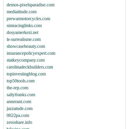
demos-pixelsparadise.com
mediatitude.com
prewarmotorcycles.com
simracinglinks.com
dosyamerkezi.net
le-surrealisme.com
showcasebeauty.com
insurancepolicyexpert.com
statkeycompany.com
carolinadeckbuilders.com
topinvestingblog.com
top50tools.com
the-rep.com
saltyfranks.com
annerani.com
jazzatude.com
0022pa.com
zeroshare.info