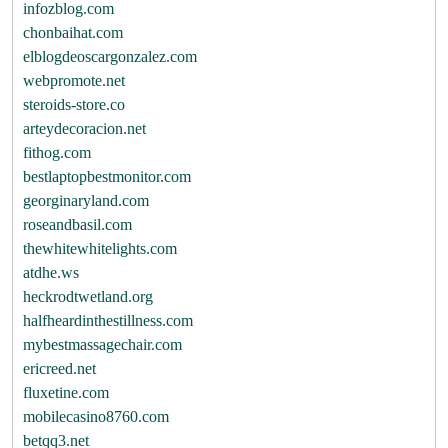
infozblog.com
chonbaihat.com
elblogdeoscargonzalez.com
webpromote.net
steroids-store.co
arteydecoracion.net
fithog.com
bestlaptopbestmonitor.com
georginaryland.com
roseandbasil.com
thewhitewhitelights.com
atdhe.ws
heckrodtwetland.org
halfheardinthestillness.com
mybestmassagechair.com
ericreed.net
fluxetine.com
mobilecasino8760.com
betqq3.net