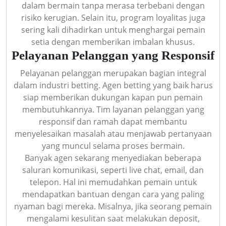
dalam bermain tanpa merasa terbebani dengan
risiko kerugian. Selain itu, program loyalitas juga
sering kali dihadirkan untuk menghargai pemain
setia dengan memberikan imbalan khusus.
Pelayanan Pelanggan yang Responsif
Pelayanan pelanggan merupakan bagian integral
dalam industri betting. Agen betting yang baik harus
siap memberikan dukungan kapan pun pemain
membutuhkannya. Tim layanan pelanggan yang
responsif dan ramah dapat membantu
menyelesaikan masalah atau menjawab pertanyaan
yang muncul selama proses bermain.
Banyak agen sekarang menyediakan beberapa
saluran komunikasi, seperti live chat, email, dan
telepon. Hal ini memudahkan pemain untuk
mendapatkan bantuan dengan cara yang paling
nyaman bagi mereka. Misalnya, jika seorang pemain
mengalami kesulitan saat melakukan deposit,