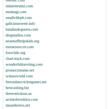
bilesinc.com
milaretreatnz.com
modaagi.com
smallvilleph.com
galiciasuroeste.info
batallasdeguerra.com
dregstudios.com
neatstuffhelpskids.org
moraessoccer.com
forochile.org
chart-track.com
wonderfultraveling.com
promocioname.net
wimaxworld.com
freeonlinecricketgames.net
bestcashing.biz
firerestrictions.us
archiesbrooklyn.com
muambeiros.net