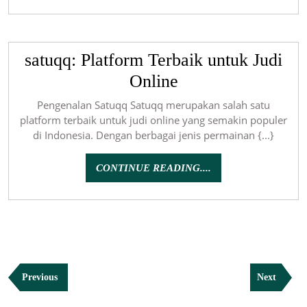
satuqq: Platform Terbaik untuk Judi
Online
Pengenalan Satuqq Satuqq merupakan salah satu
platform terbaik untuk judi online yang semakin populer
di Indonesia. Dengan berbagai jenis permainan {...}
CONTINUE
CONTINUE READING....
READING....
Post
Previous
Next
Previous
Next
navigation
Post
Post