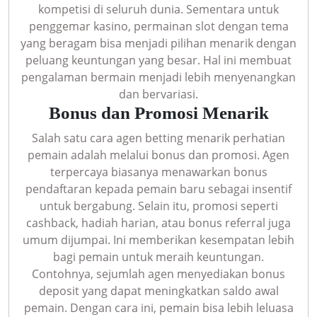
kompetisi di seluruh dunia. Sementara untuk
penggemar kasino, permainan slot dengan tema
yang beragam bisa menjadi pilihan menarik dengan
peluang keuntungan yang besar. Hal ini membuat
pengalaman bermain menjadi lebih menyenangkan
dan bervariasi.
Bonus dan Promosi Menarik
Salah satu cara agen betting menarik perhatian
pemain adalah melalui bonus dan promosi. Agen
terpercaya biasanya menawarkan bonus
pendaftaran kepada pemain baru sebagai insentif
untuk bergabung. Selain itu, promosi seperti
cashback, hadiah harian, atau bonus referral juga
umum dijumpai. Ini memberikan kesempatan lebih
bagi pemain untuk meraih keuntungan.
Contohnya, sejumlah agen menyediakan bonus
deposit yang dapat meningkatkan saldo awal
pemain. Dengan cara ini, pemain bisa lebih leluasa