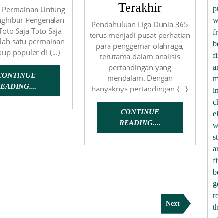
Terakhir
a: Permainan Untung
p
ghibur Pengenalan
w
Pendahuluan Liga Dunia 365
Toto Saja Toto Saja
f
terus menjadi pusat perhatian
alah satu permainan
b
para penggemar olahraga,
up populer di {...}
f
terutama dalam analisis
pertandingan yang
a
CONTINUE
mendalam. Dengan
m
CONTINUE
EADING....
banyaknya pertandingan {...}
i
READING....
c
CONTINUE
e
CONTINUE
READING....
w
READING....
s
a
f
b
g
r
Next
Next
t
Post