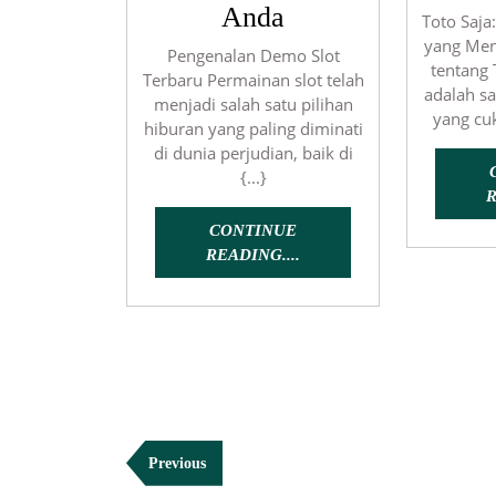
Anda
Toto Saj
yang Men
Pengenalan Demo Slot
tentang 
Terbaru Permainan slot telah
adalah s
menjadi salah satu pilihan
yang cuk
hiburan yang paling diminati
di dunia perjudian, baik di
{...}
R
CONTINUE
CONTINUE
READING....
READING....
Post
Previous
Previous
navigation
Post