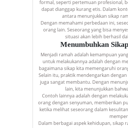
formal, seperti pertemuan profesional, be
dapat dianggap kurang etis. Dalam kon
antara menunjukkan sikap ram
Dengan memahami perbedaan ini, seseor
orang lain. Seseorang yang bisa meny
situasi akan lebih berhasil
Menumbuhkan Sikap 
Menjadi ramah adalah kemampuan yang 
untuk melakukannya adalah dengan meni
bagaimana sikap kita memengaruhi orang 
Selain itu, praktik mendengarkan dengan
juga sangat membantu. Dengan menunjuk
lain, kita menunjukkan bahw
Contoh lainnya adalah dengan melakuka
orang dengan senyuman, memberikan puj
ketika melihat seseorang dalam kesulita
memperk
Dalam berbagai aspek kehidupan, sikap 