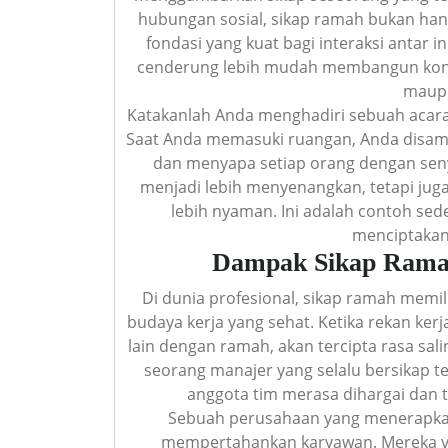
hubungan sosial, sikap ramah bukan hany
fondasi yang kuat bagi interaksi antar 
cenderung lebih mudah membangun koneks
maupu
Katakanlah Anda menghadiri sebuah acara
Saat Anda memasuki ruangan, Anda disam
dan menyapa setiap orang dengan sen
menjadi lebih menyenangkan, tetapi ju
lebih nyaman. Ini adalah contoh se
menciptakan 
Dampak Sikap Rama
Di dunia profesional, sikap ramah memi
budaya kerja yang sehat. Ketika rekan k
lain dengan ramah, akan tercipta rasa sali
seorang manajer yang selalu bersikap
anggota tim merasa dihargai dan 
Sebuah perusahaan yang menerapkan
mempertahankan karyawan. Mereka ya