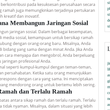
s
at berkontribusi pada kesuksesan perusahaan secara
p
ng ramah juga memungkinkan terjadinya pertukaran
s
h kreatif dan inovatif.
d
ana Membangun Jaringan Sosial
s
gun jaringan sosial. Dalam berbagai kesempatan,
 di media sosial, kemampuan untuk bersikap ramah
ubung dengan orang-orang baru. Misalnya, Anda
i bidang yang sama dengan minat Anda. Jika Anda
gan cara menyapa dan mengobrol, Anda berpeluang
jaringan profesional Anda.
j
formal seperti kumpul-kumpul dengan teman-teman,
l
an persahabatan. Ketika satu orang menunjukkan
a
merespons dengan cara yang sama. Ini menciptakan
g
 yang mendorong orang untuk bertemu lebih sering.
m
Ramah dan Terlalu Ramah
c
n
atas antara sikap ramah dan terlalu ramah. Terlalu
a
tidak nyaman. Misalnya, dalam situasi yang lebih