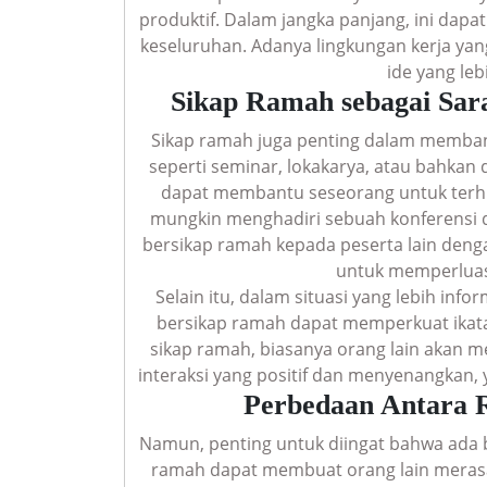
produktif. Dalam jangka panjang, ini dap
keseluruhan. Adanya lingkungan kerja ya
ide yang lebi
Sikap Ramah sebagai Sar
Sikap ramah juga penting dalam memban
seperti seminar, lokakarya, atau bahkan
dapat membantu seseorang untuk terh
mungkin menghadiri sebuah konferensi d
bersikap ramah kepada peserta lain den
untuk memperluas 
Selain itu, dalam situasi yang lebih in
bersikap ramah dapat memperkuat ikat
sikap ramah, biasanya orang lain akan 
interaksi yang positif dan menyenangkan,
Perbedaan Antara 
Namun, penting untuk diingat bahwa ada b
ramah dapat membuat orang lain merasa 