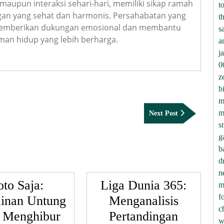
maupun interaksi sehari-hari, memiliki sikap ramah
t
an yang sehat dan harmonis. Persahabatan yang
t
memberikan dukungan emosional dan membantu
s
an hidup yang lebih berharga.
a
j
0
z
b
m
m
Next
Next Post
Post
s
g
b
d
n
oto Saja:
Liga Dunia 365:
m
f
inan Untung
Menganalisis
c
 Menghibur
Pertandingan
w