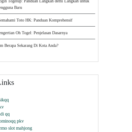
ogin Togelup: Panduan Langkah demi Langkah untuk
engguna Baru
emahami Toto HK: Panduan Komprehensif
engertian Oh Togel: Penjelasan Dasarnya
am Berapa Sekarang Di Kota Anda?
Links
sikqq
kv
udi qq
ominoqq pkv
emo slot mahjong