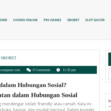
OME
CASINO ONLINE
PKV GAMES
SBOBET
SLOT GACOR
SBOBET
Category
admin@mytechcomputer.com
computer.com
0 Comments
11:56 pm
 dalam Hubungan Sosial?
atan dalam Hubungan Sosial
P
rbuka, hangat, dan mudah bergaul. Dalam konteks