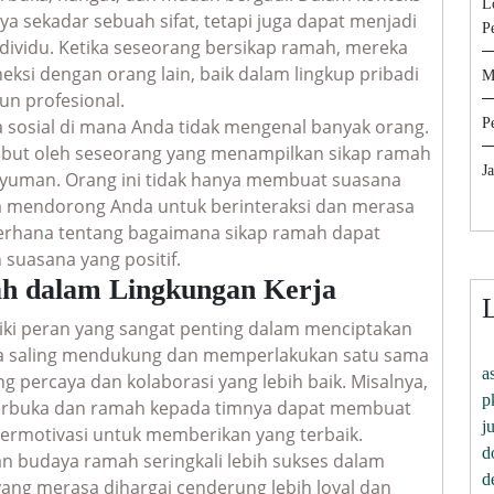
L
a sekadar sebuah sifat, tetapi juga dapat menjadi
P
individu. Ketika seseorang bersikap ramah, mereka
i dengan orang lain, baik dalam lingkup pribadi
M
n profesional.
P
 sosial di mana Anda tidak mengenal banyak orang.
but oleh seseorang yang menampilkan sikap ramah
J
yuman. Orang ini tidak hanya membuat suasana
ga mendorong Anda untuk berinteraksi dan merasa
derhana tentang bagaimana sikap ramah dapat
suasana yang positif.
h dalam Lingkungan Kerja
liki peran yang sangat penting dalam menciptakan
erja saling mendukung dan memperlakukan satu sama
a
ng percaya dan kolaborasi yang lebih baik. Misalnya,
p
 terbuka dan ramah kepada timnya dapat membuat
j
termotivasi untuk memberikan yang terbaik.
d
 budaya ramah seringkali lebih sukses dalam
d
ng merasa dihargai cenderung lebih loyal dan