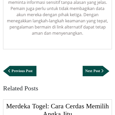
meminta informasi sensitif tanpa alasan yang jelas.
Pemain juga perlu untuk tidak membagikan data
akun mereka dengan pihak ketiga. Dengan
menegakkan langkah-langkah keamanan yang tepat,
pengalaman bermain di link alternatif dapat tetap
aman dan menyenangkan.
Post
Previous
Next
Previous Post
Next Post
navigation
Post
Post
Related Posts
Merdeka Togel: Cara Cerdas Memilih
Angka Jitu