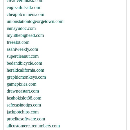
creativefuntask.com
engrsaifulsaif.com
cheapbtcminers.com
unionstationtogeorgetown.com
iamayudoc.com
mylittlebighead.com
freealot.com
asahiweekly.com
supercleanut.com
bedandbicycle.com
heraldcalifornia.com
graphicmonkeys.com
gamepixies.com
drawneastart.com
fasthokislot88.com
safecasinotips.com
jackpotchips.com
proelitesoftware.com
allcustomercarenumbers.com