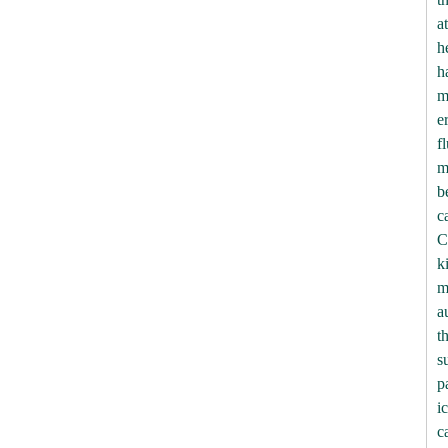
a
h
h
m
e
f
m
b
c
C
k
m
a
t
s
p
i
c