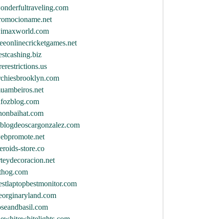
onderfultraveling.com
romocioname.net
imaxworld.com
reeonlinecricketgames.net
estcashing.biz
irerestrictions.us
rchiesbrooklyn.com
uambeiros.net
nfozblog.com
honbaihat.com
lblogdeoscargonzalez.com
ebpromote.net
teroids-store.co
rteydecoracion.net
ithog.com
estlaptopbestmonitor.com
eorginaryland.com
oseandbasil.com
hewhitewhitelights.com