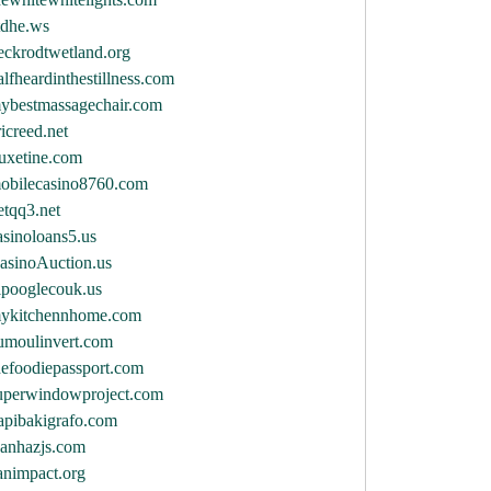
tdhe.ws
eckrodtwetland.org
alfheardinthestillness.com
ybestmassagechair.com
ricreed.net
luxetine.com
obilecasino8760.com
etqq3.net
asinoloans5.us
asinoAuction.us
ipooglecouk.us
ykitchennhome.com
umoulinvert.com
hefoodiepassport.com
uperwindowproject.com
apibakigrafo.com
canhazjs.com
animpact.org