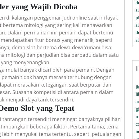
d
ler yang Wajib Dicoba
s
 di kalangan penggemar judi online saat ini layak
p
ot bertema mitologi yang sering kali menawarkan
s
n. Dalam permainan ini, pemain dapat bertemu
d
 mendapatkan fitur bonus yang menarik, seperti
s
ohnya, demo slot bertema dewa-dewi Yunani bisa
 mitologi dan perjudian bisa berpadu dalam satu
 yang menyenangkan.
uga mulai banyak dicari oleh para pemain. Dengan
, pemain tidak hanya merasa terhubung dengan
 dapat merasakan ketegangan saat berputar dan
j
ar. Suasana kompetisi di antara pemain dalam
l
li menjadi daya tarik tersendiri.
a
Demo Slot yang Tepat
g
m
i tantangan tersendiri mengingat banyaknya pilihan
c
rtimbangkan beberapa faktor. Pertama-tama, tema
n
 lebih menyukai tema tertentu, seperti petualangan
a