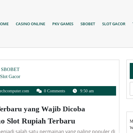
OME
CASINO ONLINE
PKV GAMES
SBOBET
SLOT GACOR
SBOBET
Slot Gacor
Category
admin@mytechcomputer.com
chcomputer.com
0 Comments
9:50 am
erbaru yang Wajib Dicoba
o Slot Rupiah Terbaru
M
W