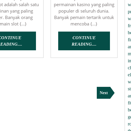
lot adalah salah satu
permainan kasino yang paling
w
inan yang paling
populer di seluruh dunia.
p
er. Banyak orang
Banyak pemain tertarik untuk
w
main slot {...}
mencoba {...}
f
b
CONTINUE
CONTINUE
f
CONTINUE
CONTINUE
EADING....
READING....
a
READING....
READING....
m
i
c
e
w
s
Next
Next
a
Post
f
b
g
r
t