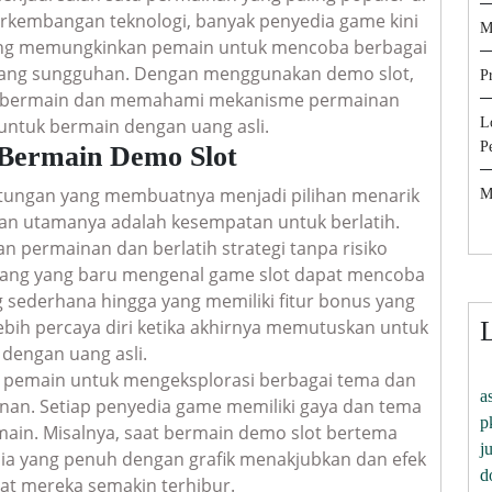
erkembangan teknologi, banyak penyedia game kini
M
ang memungkinkan pemain untuk mencoba berbagai
ang sungguhan. Dengan menggunakan demo slot,
P
 bermain dan memahami mekanisme permainan
L
ntuk bermain dengan uang asli.
P
Bermain Demo Slot
ntungan yang membuatnya menjadi pilihan menarik
M
gan utamanya adalah kesempatan untuk berlatih.
 permainan dan berlatih strategi tanpa risiko
orang yang baru mengenal game slot dapat mencoba
ng sederhana hingga yang memiliki fitur bonus yang
bih percaya diri ketika akhirnya memutuskan untuk
dengan uang asli.
n pemain untuk mengeksplorasi berbagai tema dan
a
inan. Setiap penyedia game memiliki gaya dan tema
p
main. Misalnya, saat bermain demo slot bertema
j
ia yang penuh dengan grafik menakjubkan dan efek
d
t mereka semakin terhibur.