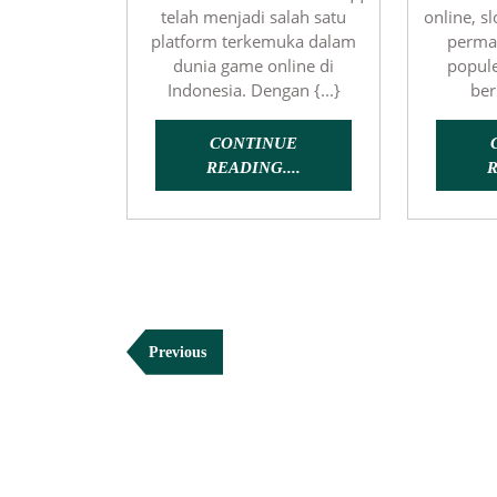
telah menjadi salah satu
online, s
platform terkemuka dalam
perma
dunia game online di
popul
Indonesia. Dengan {...}
ber
CONTINUE
CONTINUE
READING....
R
READING....
Post
Previous
Previous
navigation
Post