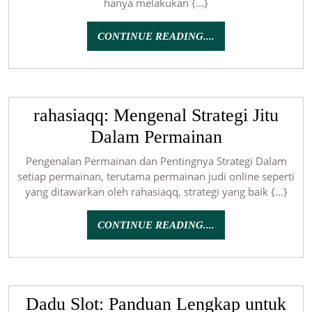
hanya melakukan {...}
CONTINUE
CONTINUE READING....
READING....
rahasiaqq: Mengenal Strategi Jitu
Dalam Permainan
Pengenalan Permainan dan Pentingnya Strategi Dalam
setiap permainan, terutama permainan judi online seperti
yang ditawarkan oleh rahasiaqq, strategi yang baik {...}
CONTINUE
CONTINUE READING....
READING....
Dadu Slot: Panduan Lengkap untuk