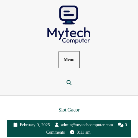
Skip
to
content
Menu
Slot Gacor
Category
February
admin@myte
February 9, 2025
admin@mytechcomputer.com
0
9,
Comments
3:11 am
2025