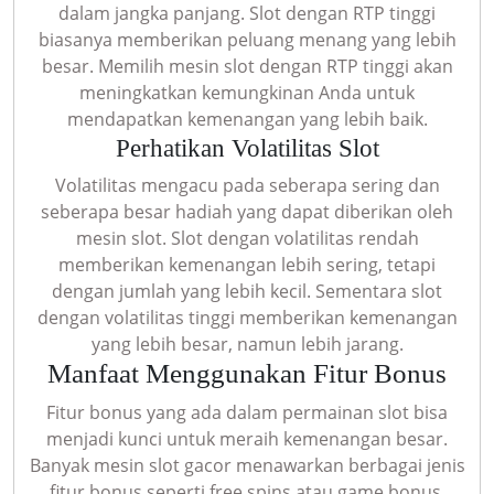
dalam jangka panjang. Slot dengan RTP tinggi
biasanya memberikan peluang menang yang lebih
besar. Memilih mesin slot dengan RTP tinggi akan
meningkatkan kemungkinan Anda untuk
mendapatkan kemenangan yang lebih baik.
Perhatikan Volatilitas Slot
Volatilitas mengacu pada seberapa sering dan
seberapa besar hadiah yang dapat diberikan oleh
mesin slot. Slot dengan volatilitas rendah
memberikan kemenangan lebih sering, tetapi
dengan jumlah yang lebih kecil. Sementara slot
dengan volatilitas tinggi memberikan kemenangan
yang lebih besar, namun lebih jarang.
Manfaat Menggunakan Fitur Bonus
Fitur bonus yang ada dalam permainan slot bisa
menjadi kunci untuk meraih kemenangan besar.
Banyak mesin slot gacor menawarkan berbagai jenis
fitur bonus seperti free spins atau game bonus.