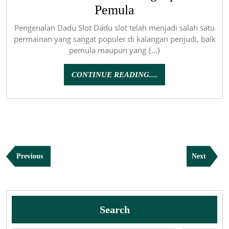
Pemula
Pengenalan Dadu Slot Dadu slot telah menjadi salah satu
permainan yang sangat populer di kalangan penjudi, baik
pemula maupun yang {...}
CONTINUE
CONTINUE READING....
READING....
Post
Previous
Next
Previous
Next
navigation
Post
Post
Search