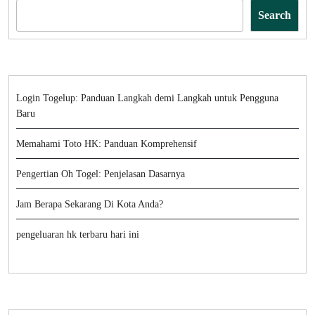
Search
Login Togelup: Panduan Langkah demi Langkah untuk Pengguna
Baru
Memahami Toto HK: Panduan Komprehensif
Pengertian Oh Togel: Penjelasan Dasarnya
Jam Berapa Sekarang Di Kota Anda?
pengeluaran hk terbaru hari ini