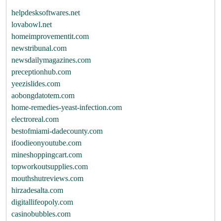
helpdesksoftwares.net
lovabowl.net
homeimprovementit.com
newstribunal.com
newsdailymagazines.com
preceptionhub.com
yeezislides.com
aobongdatotem.com
home-remedies-yeast-infection.com
electroreal.com
bestofmiami-dadecounty.com
ifoodieonyoutube.com
mineshoppingcart.com
topworkoutsupplies.com
mouthshutreviews.com
hirzadesalta.com
digitallifeopoly.com
casinobubbles.com