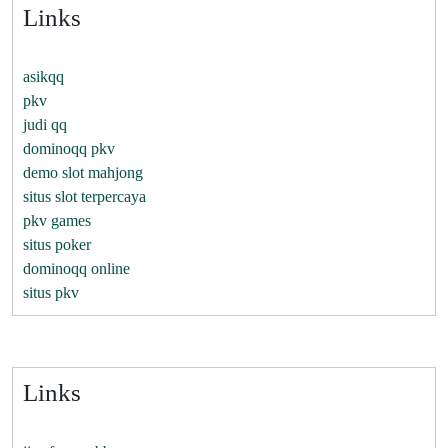
Links
asikqq
pkv
judi qq
dominoqq pkv
demo slot mahjong
situs slot terpercaya
pkv games
situs poker
dominoqq online
situs pkv
Links