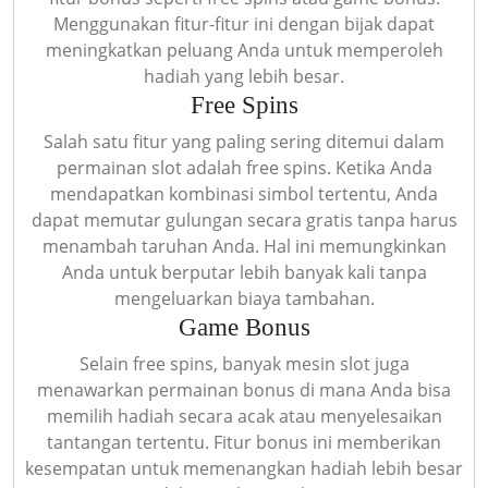
Menggunakan fitur-fitur ini dengan bijak dapat
meningkatkan peluang Anda untuk memperoleh
hadiah yang lebih besar.
Free Spins
Salah satu fitur yang paling sering ditemui dalam
permainan slot adalah free spins. Ketika Anda
mendapatkan kombinasi simbol tertentu, Anda
dapat memutar gulungan secara gratis tanpa harus
menambah taruhan Anda. Hal ini memungkinkan
Anda untuk berputar lebih banyak kali tanpa
mengeluarkan biaya tambahan.
Game Bonus
Selain free spins, banyak mesin slot juga
menawarkan permainan bonus di mana Anda bisa
memilih hadiah secara acak atau menyelesaikan
tantangan tertentu. Fitur bonus ini memberikan
kesempatan untuk memenangkan hadiah lebih besar