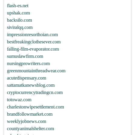
flash-es.net
upshak.com
backsilo.com
siviralqq.com
impressionresorthoian.com
bestfreakingclothesever.com
falling-film-evaporator.com
sumuslawfirm.com
nursingprowriters.com
greenmountainthreadwear.com
acutedispensary.com
sattamatkanewsblog.com
cryptocurrencytradingcn.com
totowaz.com
charlestonwipesettlement.com
brandfollowmarket.com
weeklyjobnews.com
countyanimalshelter.com