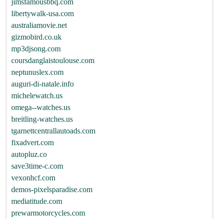
jimsfamousbbq.com
libertywalk-usa.com
australiamovie.net
gizmobird.co.uk
mp3djsong.com
coursdanglaistoulouse.com
neptunuslex.com
auguri-di-natale.info
michelewatch.us
omega--watches.us
breitling-watches.us
tgarnettcentrallautoads.com
fixadvert.com
autopluz.co
save3time-c.com
vexonhcf.com
demos-pixelsparadise.com
mediatitude.com
prewarmotorcycles.com