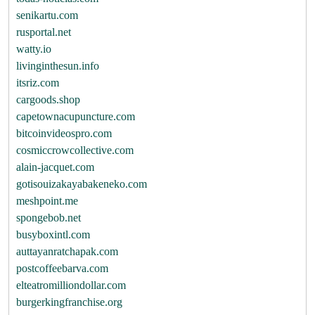
senikartu.com
rusportal.net
watty.io
livinginthesun.info
itsriz.com
cargoods.shop
capetownacupuncture.com
bitcoinvideospro.com
cosmiccrowcollective.com
alain-jacquet.com
gotisouizakayabakeneko.com
meshpoint.me
spongebob.net
busyboxintl.com
auttayanratchapak.com
postcoffeebarva.com
elteatromilliondollar.com
burgerkingfranchise.org