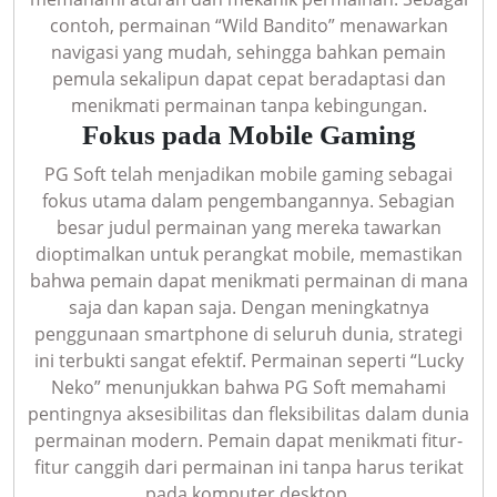
contoh, permainan “Wild Bandito” menawarkan
navigasi yang mudah, sehingga bahkan pemain
pemula sekalipun dapat cepat beradaptasi dan
menikmati permainan tanpa kebingungan.
Fokus pada Mobile Gaming
PG Soft telah menjadikan mobile gaming sebagai
fokus utama dalam pengembangannya. Sebagian
besar judul permainan yang mereka tawarkan
dioptimalkan untuk perangkat mobile, memastikan
bahwa pemain dapat menikmati permainan di mana
saja dan kapan saja. Dengan meningkatnya
penggunaan smartphone di seluruh dunia, strategi
ini terbukti sangat efektif. Permainan seperti “Lucky
Neko” menunjukkan bahwa PG Soft memahami
pentingnya aksesibilitas dan fleksibilitas dalam dunia
permainan modern. Pemain dapat menikmati fitur-
fitur canggih dari permainan ini tanpa harus terikat
pada komputer desktop.