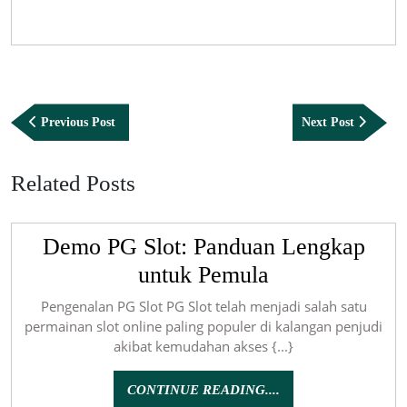
Post
Previous
Next
Previous Post
Next Post
navigation
Post
Post
Related Posts
Demo PG Slot: Panduan Lengkap
untuk Pemula
Pengenalan PG Slot PG Slot telah menjadi salah satu
permainan slot online paling populer di kalangan penjudi
akibat kemudahan akses {...}
CONTINUE
CONTINUE READING....