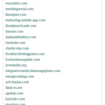
weactinfo.com
meshingsocial.com
thearguer.com
marketing-mobile-app.com
floralpunchcraft.com
fiasone.com
danktankbattery.com
mealudo.com
charlie-day.com
livedirectbettingpoker.com
foxbusinessupdate.com
lovedaddy.org
integrativemedicalmassageplano.com
mrrugwashing.com
acb-bankia.com
flash-es.net
upshak.com
backsilo.com
siviralqq.com