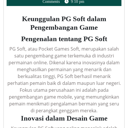
Comments
9:10 pm
2026
Keunggulan PG Soft dalam
Pengembangan Game
Pengenalan tentang PG Soft
PG Soft, atau Pocket Games Soft, merupakan salah
satu pengembang game terkemuka di industri
permainan online. Dikenal karena inovasinya dalam
menghasilkan permainan yang menarik dan
berkualitas tinggi, PG Soft berhasil menarik
perhatian pemain baik di dalam maupun luar negeri.
Fokus utama perusahaan ini adalah pada
pengembangan game mobile, yang memungkinkan
pemain menikmati pengalaman bermain yang seru
di perangkat genggam mereka.
Inovasi dalam Desain Game