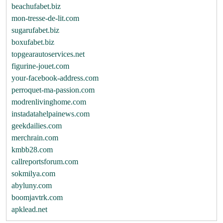
beachufabet.biz
mon-tresse-de-lit.com
sugarufabet.biz
boxufabet.biz
topgearautoservices.net
figurine-jouet.com
your-facebook-address.com
perroquet-ma-passion.com
modrenlivinghome.com
instadatahelpainews.com
geekdailies.com
merchrain.com
kmbb28.com
callreportsforum.com
sokmilya.com
abyluny.com
boomjavtrk.com
apklead.net