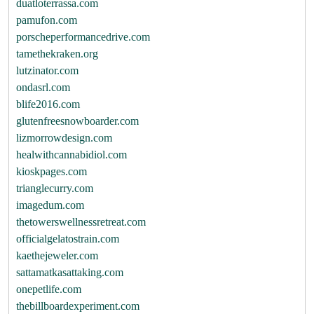
duatloterrassa.com
pamufon.com
porscheperformancedrive.com
tamethekraken.org
lutzinator.com
ondasrl.com
blife2016.com
glutenfreesnowboarder.com
lizmorrowdesign.com
healwithcannabidiol.com
kioskpages.com
trianglecurry.com
imagedum.com
thetowerswellnessretreat.com
officialgelatostrain.com
kaethejeweler.com
sattamatkasattaking.com
onepetlife.com
thebillboardexperiment.com