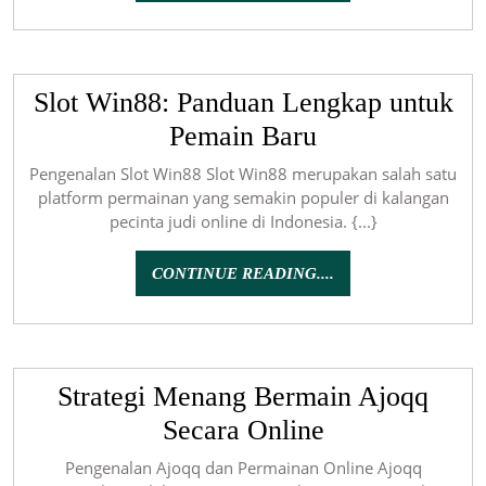
READING....
Slot Win88: Panduan Lengkap untuk
Pemain Baru
Pengenalan Slot Win88 Slot Win88 merupakan salah satu
platform permainan yang semakin populer di kalangan
pecinta judi online di Indonesia. {...}
CONTINUE
CONTINUE READING....
READING....
Strategi Menang Bermain Ajoqq
Secara Online
Pengenalan Ajoqq dan Permainan Online Ajoqq