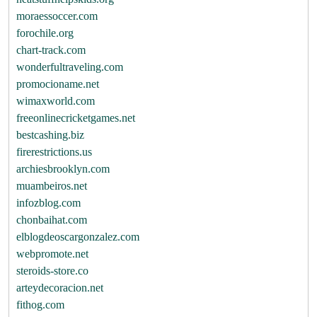
moraessoccer.com
forochile.org
chart-track.com
wonderfultraveling.com
promocioname.net
wimaxworld.com
freeonlinecricketgames.net
bestcashing.biz
firerestrictions.us
archiesbrooklyn.com
muambeiros.net
infozblog.com
chonbaihat.com
elblogdeoscargonzalez.com
webpromote.net
steroids-store.co
arteydecoracion.net
fithog.com