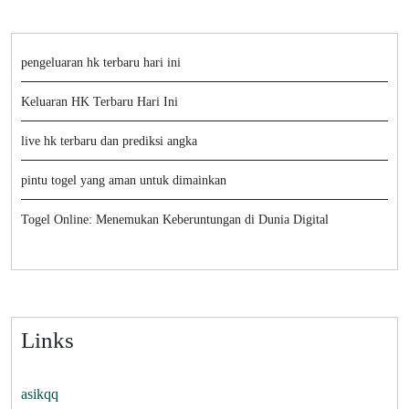
pengeluaran hk terbaru hari ini
Keluaran HK Terbaru Hari Ini
live hk terbaru dan prediksi angka
pintu togel yang aman untuk dimainkan
Togel Online: Menemukan Keberuntungan di Dunia Digital
Links
asikqq