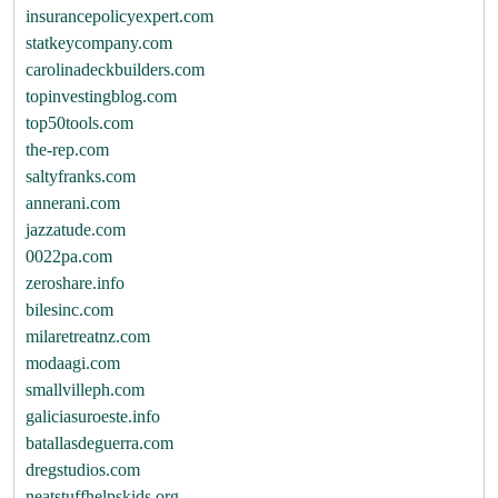
insurancepolicyexpert.com
statkeycompany.com
carolinadeckbuilders.com
topinvestingblog.com
top50tools.com
the-rep.com
saltyfranks.com
annerani.com
jazzatude.com
0022pa.com
zeroshare.info
bilesinc.com
milaretreatnz.com
modaagi.com
smallvilleph.com
galiciasuroeste.info
batallasdeguerra.com
dregstudios.com
neatstuffhelpskids.org