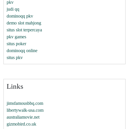
pkv
judi qq
dominoqq pkv
demo slot mahjong
situs slot terpercaya
pkv games
situs poker
dominoqq online
situs pkv
Links
jimsfamousbbq.com
libertywalk-usa.com
australiamovie.net
gizmobird.co.uk