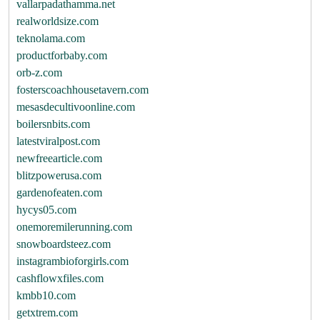
vallarpadathamma.net
realworldsize.com
teknolama.com
productforbaby.com
orb-z.com
fosterscoachhousetavern.com
mesasdecultivoonline.com
boilersnbits.com
latestviralpost.com
newfreearticle.com
blitzpowerusa.com
gardenofeaten.com
hycys05.com
onemoremilerunning.com
snowboardsteez.com
instagrambioforgirls.com
cashflowxfiles.com
kmbb10.com
getxtrem.com