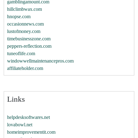
gamblingamount.com
hillclimbwax.com
hnopse.com
occasionnews.com
lustofmoney.com
timebusinesszone.com
peppers-reflection.com
tuneoflife.com
windowwellmaintenancepros.com
affiliateholder.com
Links
helpdesksoftwares.net
lovabowl.net
homeimprovementit.com