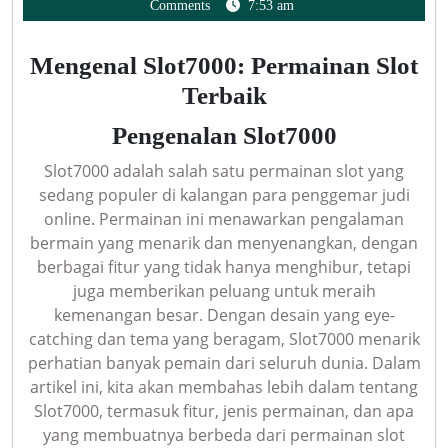
Comments
7:53 am
2026
Mengenal Slot7000: Permainan Slot
Terbaik
Pengenalan Slot7000
Slot7000 adalah salah satu permainan slot yang
sedang populer di kalangan para penggemar judi
online. Permainan ini menawarkan pengalaman
bermain yang menarik dan menyenangkan, dengan
berbagai fitur yang tidak hanya menghibur, tetapi
juga memberikan peluang untuk meraih
kemenangan besar. Dengan desain yang eye-
catching dan tema yang beragam, Slot7000 menarik
perhatian banyak pemain dari seluruh dunia. Dalam
artikel ini, kita akan membahas lebih dalam tentang
Slot7000, termasuk fitur, jenis permainan, dan apa
yang membuatnya berbeda dari permainan slot