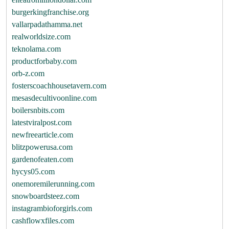
burgerkingfranchise.org
vallarpadathamma.net
realworldsize.com
teknolama.com
productforbaby.com
orb-z.com
fosterscoachhousetavern.com
mesasdecultivoonline.com
boilersnbits.com
latestviralpost.com
newfreearticle.com
blitzpowerusa.com
gardenofeaten.com
hycys05.com
onemoremilerunning.com
snowboardsteez.com
instagrambioforgirls.com
cashflowxfiles.com