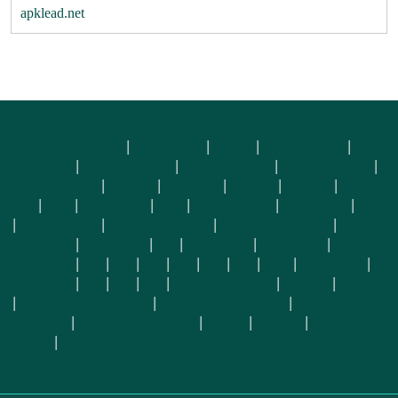
apklead.net
menuqq alternatif
|
pkv games
|
poker
|
poker online
|
pkv
games qq
|
pkv games qq
|
pkv games qq
|
pkv games qq
|
pkv games qq
|
pg soft
|
bandarq
|
pg slot
|
pg soft
|
x500
slot
|
slot
|
demo slot
|
slot
|
slot maxwin
|
demo slot
|
slot
|
slot maxwin
|
slot gacor resmi
|
slot gacor hari ini
|
pkv
games qq
|
bandarqq
|
qq
|
bandarqq
|
bandarqq
|
bandarqq
|
qq
|
qq
|
qq
|
qq
|
qq
|
qq
|
pkv
|
bandarqq
|
bandarqq
|
qq
|
qq
|
qq
|
situs slot online
|
sbobet
|
sbobet
|
link alternatif sbobet
|
judi bola terpercaya
|
murniqq
alternatif
|
hematqq alternatif
|
poker
|
sbobet
|
poker
online
|
slot gacor resmi