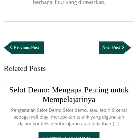
berbagai fitur yang ditawarkan.
Post
Previous
Next
Previous Post
Next Post
navigation
Post
Post
Related Posts
Selot Demo: Mengapa Penting untuk
Mempelajarinya
Pengenalan Selot Demo Selot demo, atau lebih dikenal
sebagai roll play, merupakan teknik yang digunakan
dalam konteks pembelajaran atau pelatihan {...}
CONTINUE