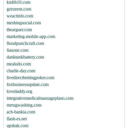
kmbb10.com
getxtrem.com
weactinfo.com
meshingsocial.com
thearguer.com
marketing-mobile-app.com
floralpunchcraft.com
fiasone.com
danktankbattery.com
mealudo.com
charlie-day.com
livedirectbettingpoker.com
foxbusinessupdate.com
lovedaddy.org
integrativemedicalmassageplano.com
mrrugwashing.com
acb-bankia.com
flash-es.net
upshak.com