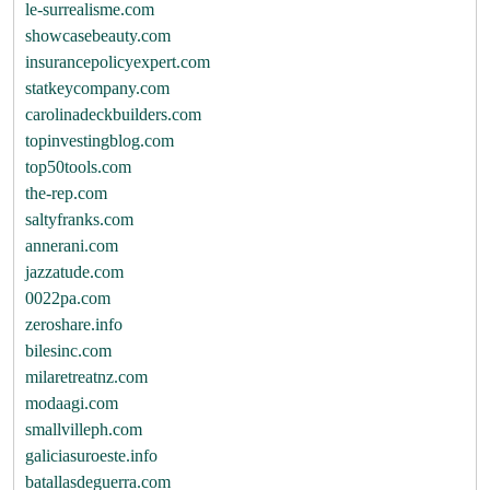
le-surrealisme.com
showcasebeauty.com
insurancepolicyexpert.com
statkeycompany.com
carolinadeckbuilders.com
topinvestingblog.com
top50tools.com
the-rep.com
saltyfranks.com
annerani.com
jazzatude.com
0022pa.com
zeroshare.info
bilesinc.com
milaretreatnz.com
modaagi.com
smallvilleph.com
galiciasuroeste.info
batallasdeguerra.com