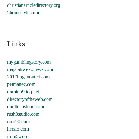
christianarticledirectory.org
5homestyle.com
Links
mygamblingstory.com
majalahwekonews.com
2017hoganoutlet.com
pelmanec.com
domino99qq.net
directoryoftheweb.com
donttellashton.com
rush3studio.com
roro90.com
herzio.com
in-hi5.com