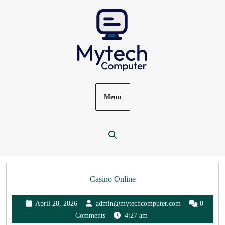
Skip
to
content
Menu
Casino Online
Category
April
admin@mytec
April 28, 2026
admin@mytechcomputer.com
0
28,
Comments
4:27 am
2026