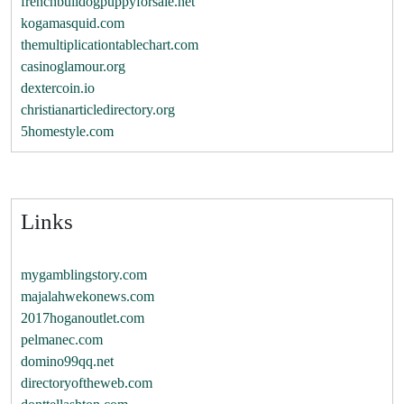
frenchbulldogpuppyforsale.net
kogamasquid.com
themultiplicationtablechart.com
casinoglamour.org
dextercoin.io
christianarticledirectory.org
5homestyle.com
Links
mygamblingstory.com
majalahwekonews.com
2017hoganoutlet.com
pelmanec.com
domino99qq.net
directoryoftheweb.com