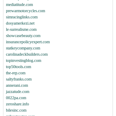
mediatitude.com
prewarmotorcycles.com
simracinglinks.com
dosyamerkezi.net
le-surrealisme.com
showcasebeauty.com
insurancepolicyexpert.com
statkeycompany.com
carolinadeckbuilders.com
topinvestingblog.com
top50tools.com
the-rep.com
saltyfranks.com
annerani.com
jazzatude.com
0022pa.com
zeroshare.info
bilesinc.com