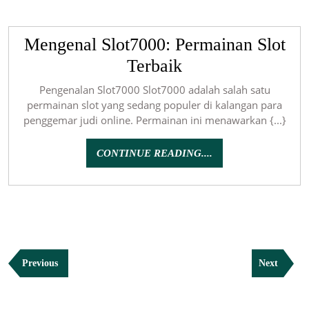
Mengenal Slot7000: Permainan Slot
Terbaik
Pengenalan Slot7000 Slot7000 adalah salah satu
permainan slot yang sedang populer di kalangan para
penggemar judi online. Permainan ini menawarkan {...}
CONTINUE
CONTINUE READING....
READING....
Post
Previous
Next
Previous
Next
navigation
Post
Post