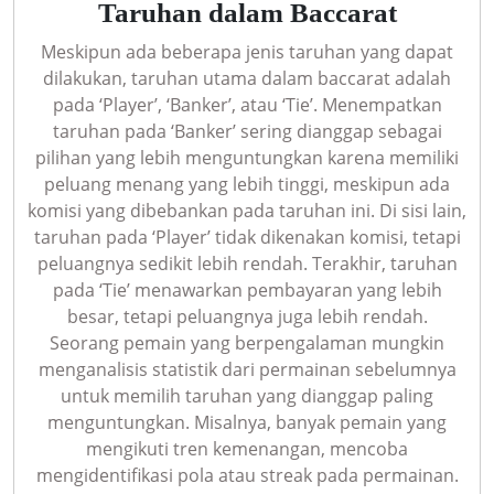
Taruhan dalam Baccarat
Meskipun ada beberapa jenis taruhan yang dapat
dilakukan, taruhan utama dalam baccarat adalah
pada ‘Player’, ‘Banker’, atau ‘Tie’. Menempatkan
taruhan pada ‘Banker’ sering dianggap sebagai
pilihan yang lebih menguntungkan karena memiliki
peluang menang yang lebih tinggi, meskipun ada
komisi yang dibebankan pada taruhan ini. Di sisi lain,
taruhan pada ‘Player’ tidak dikenakan komisi, tetapi
peluangnya sedikit lebih rendah. Terakhir, taruhan
pada ‘Tie’ menawarkan pembayaran yang lebih
besar, tetapi peluangnya juga lebih rendah.
Seorang pemain yang berpengalaman mungkin
menganalisis statistik dari permainan sebelumnya
untuk memilih taruhan yang dianggap paling
menguntungkan. Misalnya, banyak pemain yang
mengikuti tren kemenangan, mencoba
mengidentifikasi pola atau streak pada permainan.