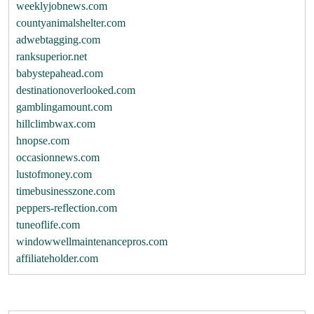
weeklyjobnews.com
countyanimalshelter.com
adwebtagging.com
ranksuperior.net
babystepahead.com
destinationoverlooked.com
gamblingamount.com
hillclimbwax.com
hnopse.com
occasionnews.com
lustofmoney.com
timebusinesszone.com
peppers-reflection.com
tuneoflife.com
windowwellmaintenancepros.com
affiliateholder.com