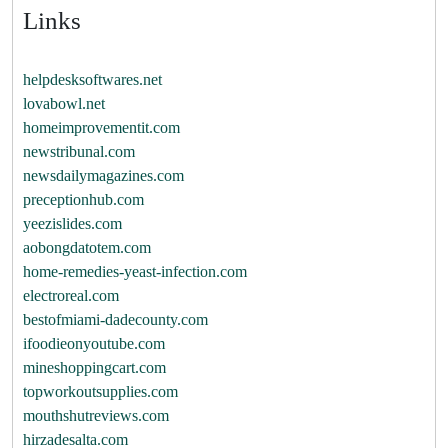
Links
helpdesksoftwares.net
lovabowl.net
homeimprovementit.com
newstribunal.com
newsdailymagazines.com
preceptionhub.com
yeezislides.com
aobongdatotem.com
home-remedies-yeast-infection.com
electroreal.com
bestofmiami-dadecounty.com
ifoodieonyoutube.com
mineshoppingcart.com
topworkoutsupplies.com
mouthshutreviews.com
hirzadesalta.com