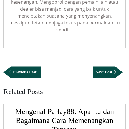
kesenangan. Mengobrol dengan pemain lain atau
dealer bisa menjadi cara yang baik untuk
menciptakan suasana yang menyenangkan,
meskipun tetap menjaga fokus pada permainan itu
sendiri.
Post
Previous
Next
Previous Post
Next Post
navigation
Post
Post
Related Posts
Mengenal Parlay88: Apa Itu dan
Bagaimana Cara Memenangkan