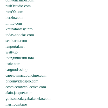
donttellashton.com
rush3studio.com
roro90.com
herzio.com
in-hi5.com
krainafantasy.info
todas-noticias.com
senikartu.com
rusportal.net
watty.io
livinginthesun.info
itsriz.com
cargoods.shop
capetownacupuncture.com
bitcoinvideospro.com
cosmiccrowcollective.com
alain-jacquet.com
gotisouizakayabakeneko.com
meshpoint.me