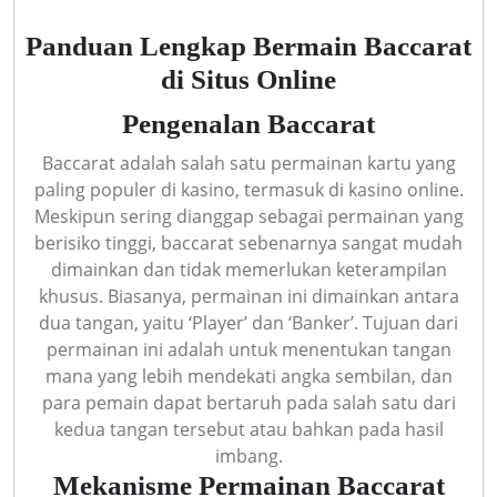
Panduan Lengkap Bermain Baccarat
di Situs Online
Pengenalan Baccarat
Baccarat adalah salah satu permainan kartu yang
paling populer di kasino, termasuk di kasino online.
Meskipun sering dianggap sebagai permainan yang
berisiko tinggi, baccarat sebenarnya sangat mudah
dimainkan dan tidak memerlukan keterampilan
khusus. Biasanya, permainan ini dimainkan antara
dua tangan, yaitu ‘Player’ dan ‘Banker’. Tujuan dari
permainan ini adalah untuk menentukan tangan
mana yang lebih mendekati angka sembilan, dan
para pemain dapat bertaruh pada salah satu dari
kedua tangan tersebut atau bahkan pada hasil
imbang.
Mekanisme Permainan Baccarat