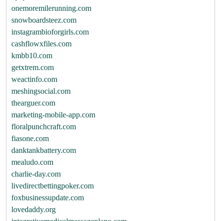
onemoremilerunning.com
snowboardsteez.com
instagrambioforgirls.com
cashflowxfiles.com
kmbb10.com
getxtrem.com
weactinfo.com
meshingsocial.com
thearguer.com
marketing-mobile-app.com
floralpunchcraft.com
fiasone.com
danktankbattery.com
mealudo.com
charlie-day.com
livedirectbettingpoker.com
foxbusinessupdate.com
lovedaddy.org