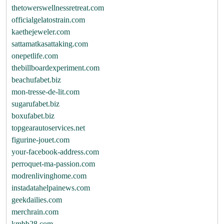
thetowerswellnessretreat.com
officialgelatostrain.com
kaethejeweler.com
sattamatkasattaking.com
onepetlife.com
thebillboardexperiment.com
beachufabet.biz
mon-tresse-de-lit.com
sugarufabet.biz
boxufabet.biz
topgearautoservices.net
figurine-jouet.com
your-facebook-address.com
perroquet-ma-passion.com
modrenlivinghome.com
instadatahelpainews.com
geekdailies.com
merchrain.com
kmbb28.com