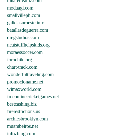
milaretreatnz.com
modaagi.com
smallvilleph.com
galiciasuroeste.info
batallasdeguerra.com
dregstudios.com
neatstuffhelpskids.org
moraessoccer.com
forochile.org
chart-track.com
wonderfultraveling.com
promocioname.net
wimaxworld.com
freeonlinecricketgames.net
bestcashing.biz
firerestrictions.us
archiesbrooklyn.com
muambeiros.net
infozblog.com