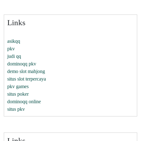
Links
asikqq
pkv
judi qq
dominoqq pkv
demo slot mahjong
situs slot terpercaya
pkv games
situs poker
dominoqq online
situs pkv
Links