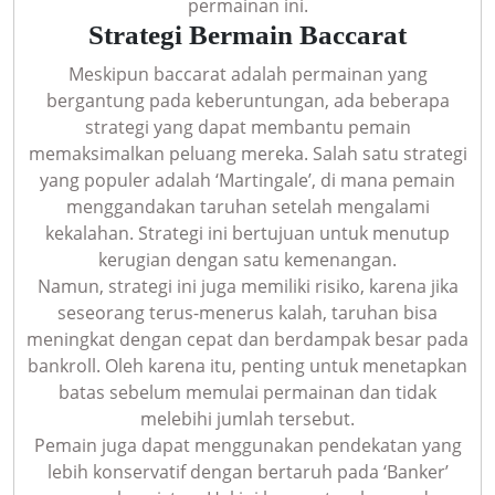
permainan ini.
Strategi Bermain Baccarat
Meskipun baccarat adalah permainan yang
bergantung pada keberuntungan, ada beberapa
strategi yang dapat membantu pemain
memaksimalkan peluang mereka. Salah satu strategi
yang populer adalah ‘Martingale’, di mana pemain
menggandakan taruhan setelah mengalami
kekalahan. Strategi ini bertujuan untuk menutup
kerugian dengan satu kemenangan.
Namun, strategi ini juga memiliki risiko, karena jika
seseorang terus-menerus kalah, taruhan bisa
meningkat dengan cepat dan berdampak besar pada
bankroll. Oleh karena itu, penting untuk menetapkan
batas sebelum memulai permainan dan tidak
melebihi jumlah tersebut.
Pemain juga dapat menggunakan pendekatan yang
lebih konservatif dengan bertaruh pada ‘Banker’