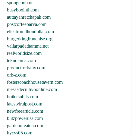
spongebob.net
busyboxintl.com
auttayanratchapak.com
postcoffeebarva.com
elteatromilliondollar.com
burgerkingfranchise.org
vallarpadathamma.net
realworldsize.com
teknolama.com
productforbaby.com
orb-z.com
fosterscoachhousetavern.com
mesasdecultivoonline.com
boilersnbits.com
latestviralpost.com
newfreearticle.com
blitzpowerusa.com
gardenofeaten.com
hycys05.com