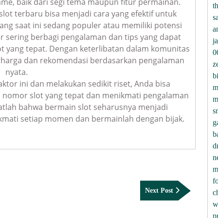
ame, baik dari segi tema maupun fitur permainan.
t
lot terbaru bisa menjadi cara yang efektif untuk
s
ng saat ini sedang populer atau memiliki potensi
a
r sering berbagi pengalaman dan tips yang dapat
j
 yang tepat. Dengan keterlibatan dalam komunitas
0
erharga dan rekomendasi berdasarkan pengalaman
z
nyata.
b
or ini dan melakukan sedikit riset, Anda bisa
m
omor slot yang tepat dan menikmati pengalaman
m
atlah bahwa bermain slot seharusnya menjadi
s
kmati setiap momen dan bermainlah dengan bijak.
g
b
d
n
m
f
Next
Next Post
c
Post
w
p