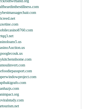
eckrodtwetland.org
alfheardinthestillness.com
ybestmassagechair.com
ricreed.net
luxetine.com
obilecasino8760.com
etqq3.net
asinoloans5.us
asinoAuction.us
ipooglecouk.us
ykitchennhome.com
umoulinvert.com
hefoodiepassport.com
uperwindowproject.com
apibakigrafo.com
canhazjs.com
animpact.org
oviralstudy.com
artourism.net