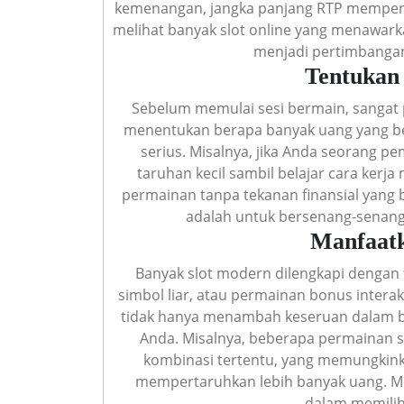
kemenangan, jangka panjang RTP memperlih
melihat banyak slot online yang menawarkan
menjadi pertimbanga
Tentukan
Sebelum memulai sesi bermain, sangat
menentukan berapa banyak uang yang be
serius. Misalnya, jika Anda seorang p
taruhan kecil sambil belajar cara kerja
permainan tanpa tekanan finansial yang b
adalah untuk bersenang-senang,
Manfaatk
Banyak slot modern dilengkapi dengan f
simbol liar, atau permainan bonus interakt
tidak hanya menambah keseruan dalam b
Anda. Misalnya, beberapa permainan s
kombinasi tertentu, yang memungkink
mempertaruhkan lebih banyak uang. Mem
dalam memilih