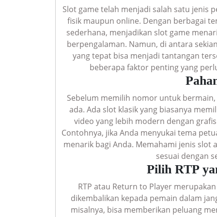
Slot game telah menjadi salah satu jenis permainan yang paling populer di kasino, baik secara
fisik maupun online. Dengan berbagai 
sederhana, menjadikan slot game menari
berpengalaman. Namun, di antara sekian 
yang tepat bisa menjadi tantangan ter
beberapa faktor penting yang perl
Paham
Sebelum memilih nomor untuk bermain, 
ada. Ada slot klasik yang biasanya memili
video yang lebih modern dengan grafis 
Contohnya, jika Anda menyukai tema petua
menarik bagi Anda. Memahami jenis slo
sesuai dengan se
Pilih RTP y
RTP atau Return to Player merupakan 
dikembalikan kepada pemain dalam jangk
misalnya, bisa memberikan peluang mena