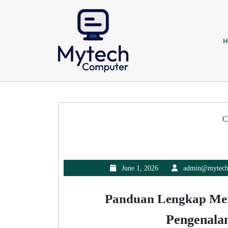
Skip
to
content
H
C
June
June 1, 2026
admin@mytech
1,
2026
Panduan Lengkap Mem
Pengenala