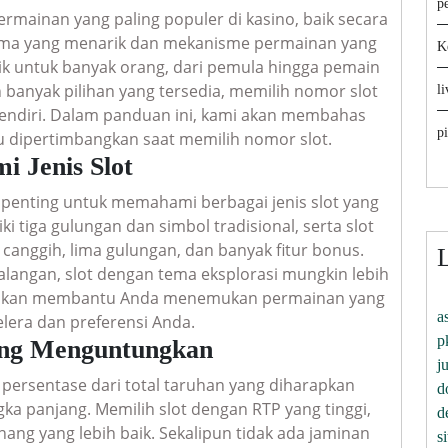
p
tema yang menarik dan mekanisme permainan yang
K
k untuk banyak orang, dari pemula hingga pemain
banyak pilihan yang tersedia, memilih nomor slot
l
sendiri. Dalam panduan ini, kami akan membahas
p
u dipertimbangkan saat memilih nomor slot.
i Jenis Slot
penting untuk memahami berbagai jenis slot yang
ki tiga gulungan dan simbol tradisional, serta slot
canggih, lima gulungan, dan banyak fitur bonus.
langan, slot dengan tema eksplorasi mungkin lebih
t akan membantu Anda menemukan permainan yang
a
lera dan preferensi Anda.
p
ang Menguntungkan
j
persentase dari total taruhan yang diharapkan
d
a panjang. Memilih slot dengan RTP yang tinggi,
d
ng yang lebih baik. Sekalipun tidak ada jaminan
s