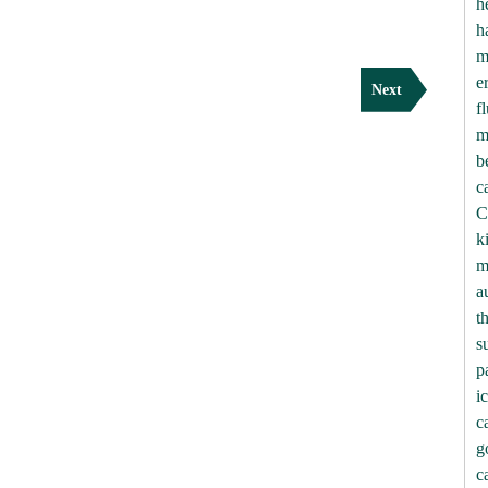
h
h
m
e
Next
Next
f
Post
m
b
c
C
k
m
a
t
s
p
i
c
g
c