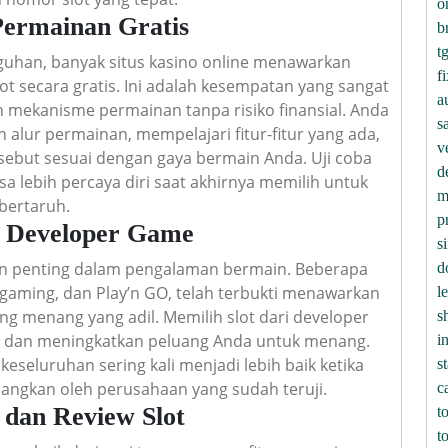
o
Permainan Gratis
b
t
uhan, banyak situs kasino online menawarkan
f
 secara gratis. Ini adalah kesempatan yang sangat
a
n mekanisme permainan tanpa risiko finansial. Anda
s
lur permainan, mempelajari fitur-fitur yang ada,
v
ebut sesuai dengan gaya bermain Anda. Uji coba
d
 lebih percaya diri saat akhirnya memilih untuk
m
bertaruh.
p
n Developer Game
s
an penting dalam pengalaman bermain. Beberapa
d
ogaming, dan Play’n GO, telah terbukti menawarkan
l
ng menang yang adil. Memilih slot dari developer
s
n dan meningkatkan peluang Anda untuk menang.
i
keseluruhan sering kali menjadi lebih baik ketika
s
angkan oleh perusahaan yang sudah teruji.
c
 dan Review Slot
t
t