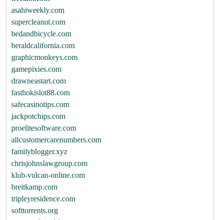
asahiweekly.com
supercleanut.com
bedandbicycle.com
heraldcalifornia.com
graphicmonkeys.com
gamepixies.com
drawneastart.com
fasthokislot88.com
safecasinotips.com
jackpotchips.com
proelitesoftware.com
allcustomercarenumbers.com
familyblogger.xyz
chrisjohnslawgroup.com
klub-vulcan-online.com
breitkamp.com
tripleyresidence.com
softtorrents.org