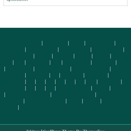
menuqq alternatif
|
pkv games
|
poker
|
poker online
|
pkv
games qq
|
pkv games qq
|
pkv games qq
|
pkv games qq
|
pkv games qq
|
pg soft
|
bandarq
|
pg slot
|
pg soft
|
x500
slot
|
slot
|
demo slot
|
slot
|
slot maxwin
|
demo slot
|
slot
|
slot maxwin
|
slot gacor resmi
|
slot gacor hari ini
|
pkv
games qq
|
bandarqq
|
qq
|
bandarqq
|
bandarqq
|
bandarqq
|
qq
|
qq
|
qq
|
qq
|
qq
|
qq
|
pkv
|
bandarqq
|
bandarqq
|
qq
|
qq
|
qq
|
situs slot online
|
sbobet
|
sbobet
|
link alternatif sbobet
|
judi bola terpercaya
|
murniqq
alternatif
|
hematqq alternatif
|
poker
|
sbobet
|
poker
online
|
slot gacor resmi