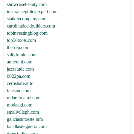
showcasebeauty.com
insurancepolicyexpert.com
statkeycompany.com
carolinadeckbuilders.com
topinvestingblog.com
top50tools.com
the-rep.com
saltyfranks.com
annerani.com
jazzatude.com
0022pa.com
zeroshare.info
bilesinc.com
milaretreatnz.com
modaagi.com
smallvilleph.com
galiciasuroeste.info
batallasdeguerra.com
dregstudios.com