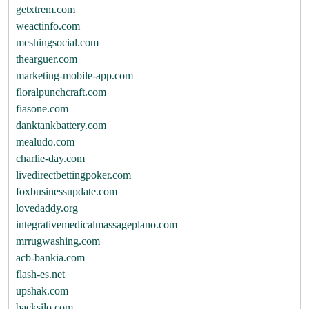
getxtrem.com
weactinfo.com
meshingsocial.com
thearguer.com
marketing-mobile-app.com
floralpunchcraft.com
fiasone.com
danktankbattery.com
mealudo.com
charlie-day.com
livedirectbettingpoker.com
foxbusinessupdate.com
lovedaddy.org
integrativemedicalmassageplano.com
mrrugwashing.com
acb-bankia.com
flash-es.net
upshak.com
backsilo.com