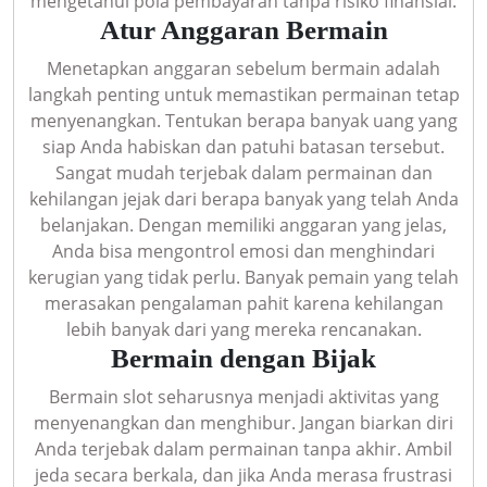
mengetahui pola pembayaran tanpa risiko finansial.
Atur Anggaran Bermain
Menetapkan anggaran sebelum bermain adalah
langkah penting untuk memastikan permainan tetap
menyenangkan. Tentukan berapa banyak uang yang
siap Anda habiskan dan patuhi batasan tersebut.
Sangat mudah terjebak dalam permainan dan
kehilangan jejak dari berapa banyak yang telah Anda
belanjakan. Dengan memiliki anggaran yang jelas,
Anda bisa mengontrol emosi dan menghindari
kerugian yang tidak perlu. Banyak pemain yang telah
merasakan pengalaman pahit karena kehilangan
lebih banyak dari yang mereka rencanakan.
Bermain dengan Bijak
Bermain slot seharusnya menjadi aktivitas yang
menyenangkan dan menghibur. Jangan biarkan diri
Anda terjebak dalam permainan tanpa akhir. Ambil
jeda secara berkala, dan jika Anda merasa frustrasi