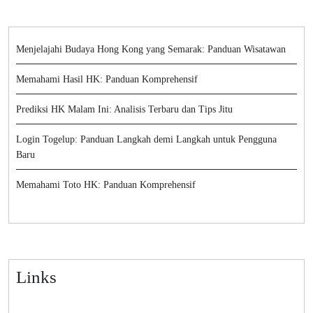
Menjelajahi Budaya Hong Kong yang Semarak: Panduan Wisatawan
Memahami Hasil HK: Panduan Komprehensif
Prediksi HK Malam Ini: Analisis Terbaru dan Tips Jitu
Login Togelup: Panduan Langkah demi Langkah untuk Pengguna
Baru
Memahami Toto HK: Panduan Komprehensif
Links