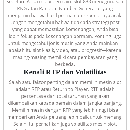
sebelum Anda mulai bermain. Slot 888 menggunakan
RNG atau Random Number Generator yang
menjamin bahwa hasil permainan sepenuhnya acak.
Dengan mengetahui bahwa tidak ada strategi pasti
yang dapat memastikan kemenangan, Anda bisa
lebih fokus pada kesenangan bermain. Penting juga
untuk mengetahui jenis mesin yang Anda mainkan—
apakah itu slot klasik, video, atau progresif—karena
masing-masing memiliki cara pembayaran yang
berbeda.
Kenali RTP dan Volatilitas
Salah satu faktor penting dalam memilih mesin slot
adalah RTP atau Return to Player. RTP adalah
persentase dari total taruhan yang akan
dikembalikan kepada pemain dalam jangka panjang.
Memilih mesin dengan RTP yang lebih tinggi bisa
memberikan Anda peluang lebih baik untuk menang.
Selain itu, perhatikan juga volatilitas mesin slot.