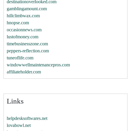
destinationoverlooked.com
gamblingamount.com
hillclimbwax.com
hnopse.com
occasionnews.com
lustofmoney.com
timebusinesszone.com
peppers-reflection.com
tuneoflife.com
windowwellmaintenancepros.com
affiliateholder.com
Links
helpdesksoftwares.net
lovabowl.net