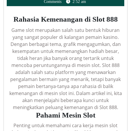
Comments
2:52 am
2026
Rahasia Kemenangan di Slot 888
Game slot merupakan salah satu bentuk hiburan
yang sangat populer di kalangan pemain kasino.
Dengan berbagai tema, grafik mengagumkan, dan
kesempatan untuk memenangkan hadiah besar,
tidak heran jika banyak orang tertarik untuk
mencoba peruntungannya di mesin slot. Slot 888
adalah salah satu platform yang menawarkan
pengalaman bermain yang menarik, tetapi banyak
pemain bertanya-tanya apa rahasia di balik
kemenangan di mesin slot ini. Dalam artikel ini, kita
akan menjelajahi beberapa kunci untuk
meningkatkan peluang kemenangan di Slot 888.
Pahami Mesin Slot
Penting untuk memahami cara kerja mesin slot