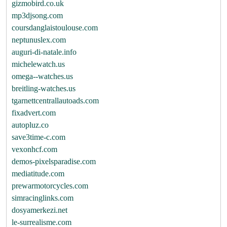
gizmobird.co.uk
mp3djsong.com
coursdanglaistoulouse.com
neptunuslex.com
auguri-di-natale.info
michelewatch.us
omega--watches.us
breitling-watches.us
tgarnettcentrallautoads.com
fixadvert.com
autopluz.co
save3time-c.com
vexonhcf.com
demos-pixelsparadise.com
mediatitude.com
prewarmotorcycles.com
simracinglinks.com
dosyamerkezi.net
le-surrealisme.com