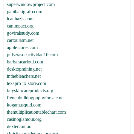
superwindowproject.com
papibakigrafo.com
icanhazjs.com
canimpact.org
goviralstudy.com
cartourism.net
apple-cores.com
pulserasdeactividad10.com
barbaracarlotti.com
desktopmining.net
inthebleachers.net
lexapro-rx-store.com
buyskincareproducts.org
frenchbulldogpuppyforsale.net
kogamasquid.com
themultiplicationtablechart.com
casinoglamour.org
dextercoin.io
christianarticledirectory.org