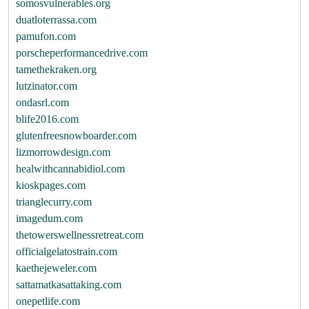
somosvulnerables.org
duatloterrassa.com
pamufon.com
porscheperformancedrive.com
tamethekraken.org
lutzinator.com
ondasrl.com
blife2016.com
glutenfreesnowboarder.com
lizmorrowdesign.com
healwithcannabidiol.com
kioskpages.com
trianglecurry.com
imagedum.com
thetowerswellnessretreat.com
officialgelatostrain.com
kaethejeweler.com
sattamatkasattaking.com
onepetlife.com