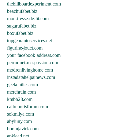
thebillboardexperiment.com
beachufabet.biz
mon-tresse-de-lit.com
sugarufabet.biz
boxufabet.biz
topgearautoservices.net
figurine-jouet.com
your-facebook-address.com
perroquet-ma-passion.com
modrenlivinghome.com
instadatahelpainews.com
geekdailies.com
merchrain.com
kmbb28.com
callreportsforum.com
sokmilya.com
abyluny.com
boomjavtrk.com
apklead.net