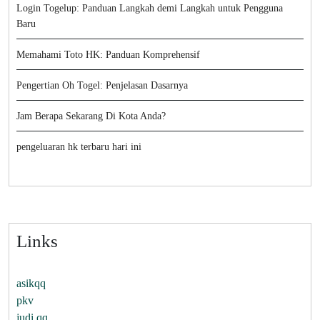
Login Togelup: Panduan Langkah demi Langkah untuk Pengguna
Baru
Memahami Toto HK: Panduan Komprehensif
Pengertian Oh Togel: Penjelasan Dasarnya
Jam Berapa Sekarang Di Kota Anda?
pengeluaran hk terbaru hari ini
Links
asikqq
pkv
judi qq