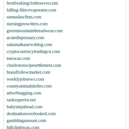
bestfreakingclothesever.com
falling-film-evaporator.com
sumuslawfirm.com
nursingprowriters.com
greenmountainthreadwear.com
acutedispensary.com
sattamatkanewsblog.com
cryptocurrencytradingcn.com
totowaz.com
charlestonwipesettlement.com
brandfollowmarket.com
weeklyjobnews.com
countyanimalshelter.com
adwebtagging.com
ranksuperior.net
babystepahead.com
destinationoverlooked.com
gamblingamount.com
hillclimbwax.com