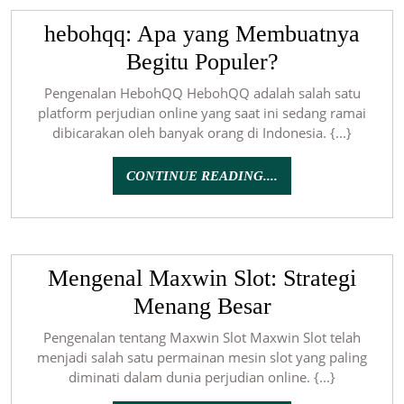
hebohqq: Apa yang Membuatnya
Begitu Populer?
Pengenalan HebohQQ HebohQQ adalah salah satu
platform perjudian online yang saat ini sedang ramai
dibicarakan oleh banyak orang di Indonesia. {...}
CONTINUE
CONTINUE READING....
READING....
Mengenal Maxwin Slot: Strategi
Menang Besar
Pengenalan tentang Maxwin Slot Maxwin Slot telah
menjadi salah satu permainan mesin slot yang paling
diminati dalam dunia perjudian online. {...}