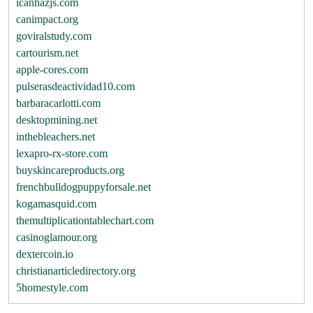
icanhazjs.com
canimpact.org
goviralstudy.com
cartourism.net
apple-cores.com
pulserasdeactividad10.com
barbaracarlotti.com
desktopmining.net
inthebleachers.net
lexapro-rx-store.com
buyskincareproducts.org
frenchbulldogpuppyforsale.net
kogamasquid.com
themultiplicationtablechart.com
casinoglamour.org
dextercoin.io
christianarticledirectory.org
5homestyle.com