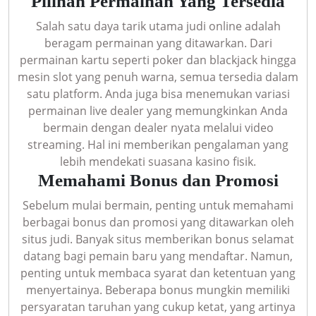
Pilihan Permainan Yang Tersedia
Salah satu daya tarik utama judi online adalah
beragam permainan yang ditawarkan. Dari
permainan kartu seperti poker dan blackjack hingga
mesin slot yang penuh warna, semua tersedia dalam
satu platform. Anda juga bisa menemukan variasi
permainan live dealer yang memungkinkan Anda
bermain dengan dealer nyata melalui video
streaming. Hal ini memberikan pengalaman yang
lebih mendekati suasana kasino fisik.
Memahami Bonus dan Promosi
Sebelum mulai bermain, penting untuk memahami
berbagai bonus dan promosi yang ditawarkan oleh
situs judi. Banyak situs memberikan bonus selamat
datang bagi pemain baru yang mendaftar. Namun,
penting untuk membaca syarat dan ketentuan yang
menyertainya. Beberapa bonus mungkin memiliki
persyaratan taruhan yang cukup ketat, yang artinya