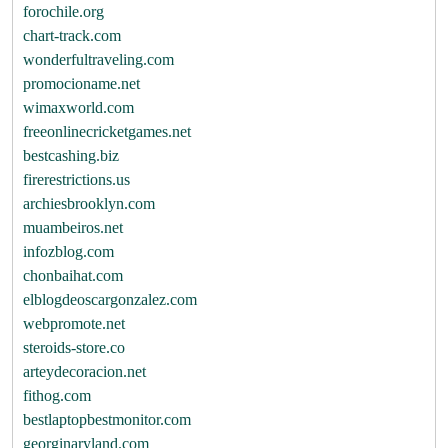
forochile.org
chart-track.com
wonderfultraveling.com
promocioname.net
wimaxworld.com
freeonlinecricketgames.net
bestcashing.biz
firerestrictions.us
archiesbrooklyn.com
muambeiros.net
infozblog.com
chonbaihat.com
elblogdeoscargonzalez.com
webpromote.net
steroids-store.co
arteydecoracion.net
fithog.com
bestlaptopbestmonitor.com
georginaryland.com