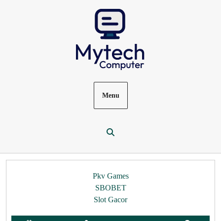
Skip
to
content
Menu
Pkv Games
SBOBET
Slot Gacor
Category