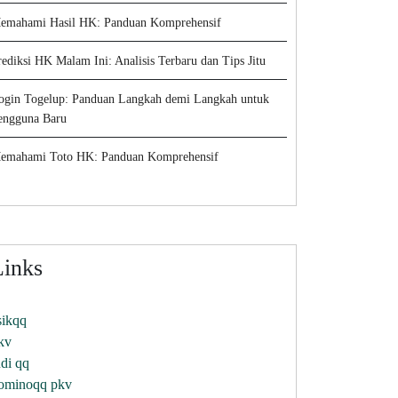
emahami Hasil HK: Panduan Komprehensif
rediksi HK Malam Ini: Analisis Terbaru dan Tips Jitu
ogin Togelup: Panduan Langkah demi Langkah untuk
engguna Baru
emahami Toto HK: Panduan Komprehensif
Links
sikqq
kv
udi qq
ominoqq pkv