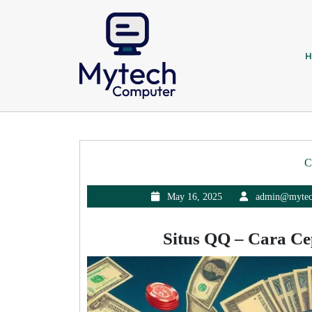
Skip
to
content
H
C
May
May 16, 2025
admin@mytec
16,
2025
Situs QQ – Cara C