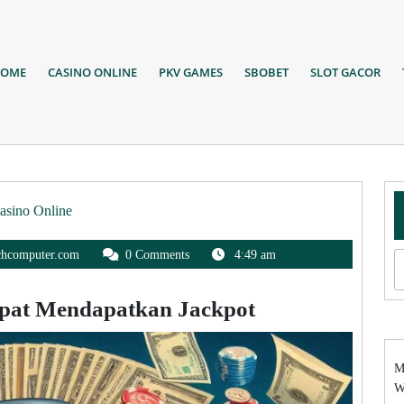
OME
CASINO ONLINE
PKV GAMES
SBOBET
SLOT GACOR
asino Online
Category
admin@mytechcomputer.com
hcomputer.com
0 Comments
4:49 am
epat Mendapatkan Jackpot
M
W