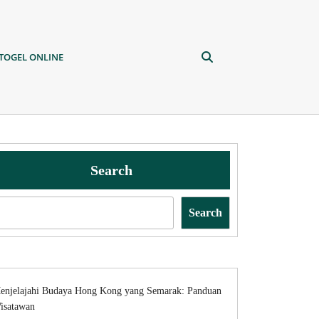
TOGEL ONLINE
Search
Search
enjelajahi Budaya Hong Kong yang Semarak: Panduan
isatawan