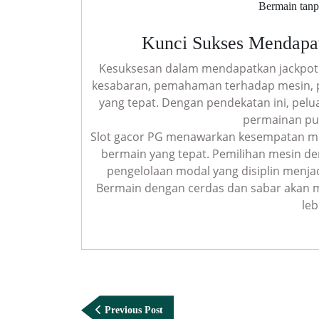
Bermain tanp
Kunci Sukses Mendapat
Kesuksesan dalam mendapatkan jackpot
kesabaran, pemahaman terhadap mesin, pe
yang tepat. Dengan pendekatan ini, pel
permainan pu
Slot gacor PG menawarkan kesempatan m
bermain yang tepat. Pemilihan mesin den
pengelolaan modal yang disiplin menj
Bermain dengan cerdas dan sabar akan 
leb
Post
Previous
Previous Post
navigation