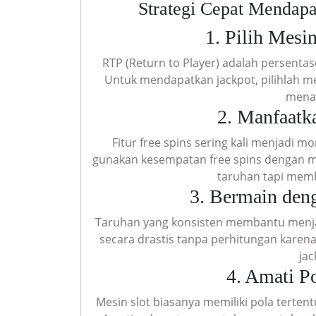
Strategi Cepat Mendapa
1. Pilih Mesi
RTP (Return to Player) adalah persenta
Untuk mendapatkan jackpot, pilihlah me
menan
2. Manfaatka
Fitur free spins sering kali menjadi 
gunakan kesempatan free spins dengan ma
taruhan tapi mem
3. Bermain den
Taruhan yang konsisten membantu menjag
secara drastis tanpa perhitungan karen
jac
4. Amati P
Mesin slot biasanya memiliki pola terten