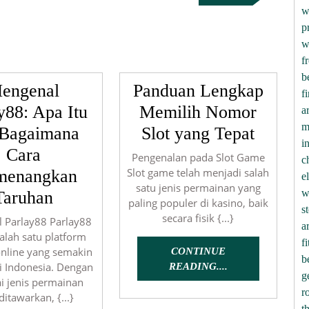
Post
w
p
w
f
b
engenal
Panduan Lengkap
f
y88: Apa Itu
Memilih Nomor
a
m
 Bagaimana
Slot yang Tepat
i
Cara
Pengenalan pada Slot Game
c
Slot game telah menjadi salah
enangkan
e
satu jenis permainan yang
w
Taruhan
paling populer di kasino, baik
s
secara fisik {...}
 Parlay88 Parlay88
a
alah satu platform
f
online yang semakin
CONTINUE
b
i Indonesia. Dengan
CONTINUE
READING....
g
i jenis permainan
READING....
r
ditawarkan, {...}
t