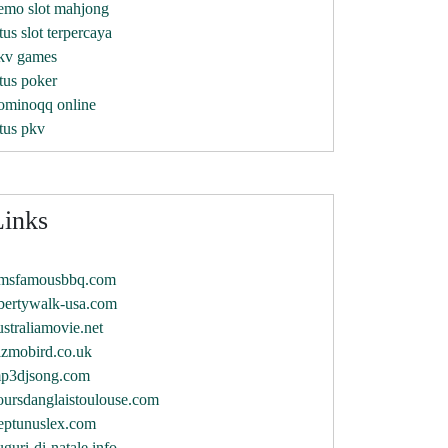
emo slot mahjong
itus slot terpercaya
kv games
itus poker
ominoqq online
itus pkv
Links
imsfamousbbq.com
ibertywalk-usa.com
ustraliamovie.net
izmobird.co.uk
p3djsong.com
oursdanglaistoulouse.com
eptunuslex.com
uguri-di-natale.info