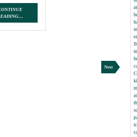
a
CONTINUE
h
CONTINUE
EADING....
h
READING....
m
e
f
m
b
c
Next
Next
C
Post
k
m
a
t
s
p
i
c