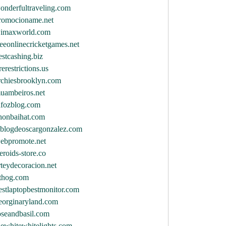
onderfultraveling.com
romocioname.net
imaxworld.com
reeonlinecricketgames.net
estcashing.biz
irerestrictions.us
rchiesbrooklyn.com
uambeiros.net
nfozblog.com
honbaihat.com
lblogdeoscargonzalez.com
ebpromote.net
teroids-store.co
rteydecoracion.net
ithog.com
estlaptopbestmonitor.com
eorginaryland.com
oseandbasil.com
hewhitewhitelights.com