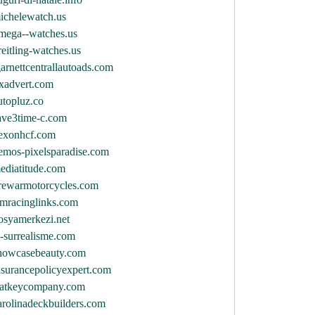
ichelewatch.us
mega--watches.us
reitling-watches.us
garnettcentrallautoads.com
ixadvert.com
utopluz.co
ave3time-c.com
exonhcf.com
emos-pixelsparadise.com
ediatitude.com
rewarmotorcycles.com
imracinglinks.com
osyamerkezi.net
e-surrealisme.com
howcasebeauty.com
nsurancepolicyexpert.com
tatkeycompany.com
arolinadeckbuilders.com