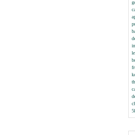
g
c
a
p
b
d
i
l
b
f
k
t
c
d
c
5