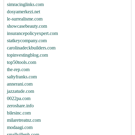
simracinglinks.com
dosyamerkezi.net
le-surrealisme.com
showcasebeauty.com
insurancepolicyexpert.com
statkeycompany.com
carolinadeckbuilders.com
topinvestingblog.com
top50tools.com
the-rep.com
saltyfranks.com
annerani.com
jazzatude.com
0022pa.com
zeroshare.info
bilesinc.com
milaretreatnz.com
modaagi.com
smallvilleph.com