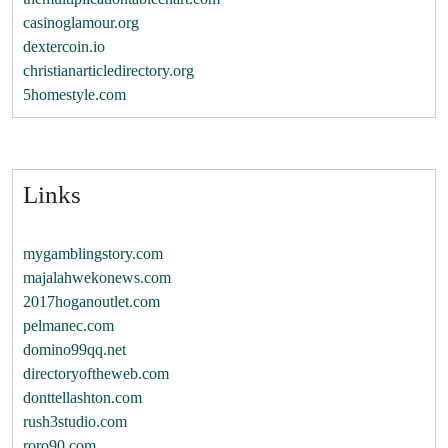
casinoglamour.org
dextercoin.io
christianarticledirectory.org
5homestyle.com
Links
mygamblingstory.com
majalahwekonews.com
2017hoganoutlet.com
pelmanec.com
domino99qq.net
directoryoftheweb.com
donttellashton.com
rush3studio.com
roro90.com