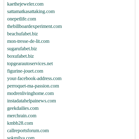
kaethejeweler.com
sattamatkasattaking.com
onepetlife.com
thebillboardexperiment.com
beachufabet.biz
mon-tresse-de-lit.com
sugarufabet.biz
boxufabet.biz
topgearautoservices.net
figurine-jouet.com
your-facebook-address.com
perroquet-ma-passion.com
modrenlivinghome.com
instadatahelpainews.com
geekdailies.com
merchrain.com
kmbb28.com
callreportsforum.com
sokmilya.com