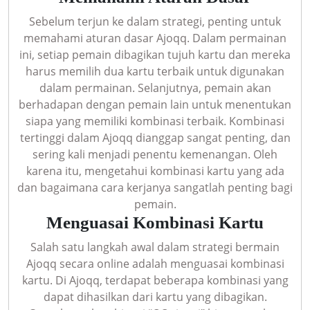
Sebelum terjun ke dalam strategi, penting untuk
memahami aturan dasar Ajoqq. Dalam permainan
ini, setiap pemain dibagikan tujuh kartu dan mereka
harus memilih dua kartu terbaik untuk digunakan
dalam permainan. Selanjutnya, pemain akan
berhadapan dengan pemain lain untuk menentukan
siapa yang memiliki kombinasi terbaik. Kombinasi
tertinggi dalam Ajoqq dianggap sangat penting, dan
sering kali menjadi penentu kemenangan. Oleh
karena itu, mengetahui kombinasi kartu yang ada
dan bagaimana cara kerjanya sangatlah penting bagi
pemain.
Menguasai Kombinasi Kartu
Salah satu langkah awal dalam strategi bermain
Ajoqq secara online adalah menguasai kombinasi
kartu. Di Ajoqq, terdapat beberapa kombinasi yang
dapat dihasilkan dari kartu yang dibagikan.