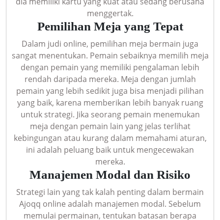
dia memiliki kartu yang kuat atau sedang berusaha
menggertak.
Pemilihan Meja yang Tepat
Dalam judi online, pemilihan meja bermain juga
sangat menentukan. Pemain sebaiknya memilih meja
dengan pemain yang memiliki pengalaman lebih
rendah daripada mereka. Meja dengan jumlah
pemain yang lebih sedikit juga bisa menjadi pilihan
yang baik, karena memberikan lebih banyak ruang
untuk strategi. Jika seorang pemain menemukan
meja dengan pemain lain yang jelas terlihat
kebingungan atau kurang dalam memahami aturan,
ini adalah peluang baik untuk mengecewakan
mereka.
Manajemen Modal dan Risiko
Strategi lain yang tak kalah penting dalam bermain
Ajoqq online adalah manajemen modal. Sebelum
memulai permainan, tentukan batasan berapa