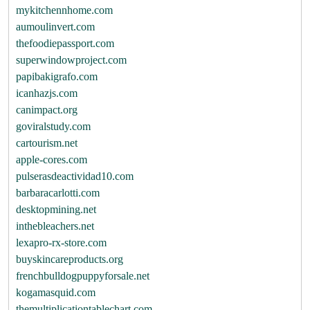
mykitchennhome.com
aumoulinvert.com
thefoodiepassport.com
superwindowproject.com
papibakigrafo.com
icanhazjs.com
canimpact.org
goviralstudy.com
cartourism.net
apple-cores.com
pulserasdeactividad10.com
barbaracarlotti.com
desktopmining.net
inthebleachers.net
lexapro-rx-store.com
buyskincareproducts.org
frenchbulldogpuppyforsale.net
kogamasquid.com
themultiplicationtablechart.com