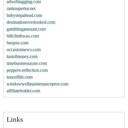
adwebtagging.com
ranksuperior.net
babystepahead.com
destinationoverlooked.com
gamblingamount.com
hillclimbwax.com
hnopse.com
occasionnews.com
lustofmoney.com
timebusinesszone.com
peppers-reflection.com
tuneoflife.com
windowwellmaintenancepros.com
affiliateholder.com
Links