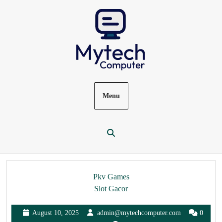
Skip
to
content
Menu
Pkv Games
Slot Gacor
Category
August
admin@mytec
August 10, 2025
admin@mytechcomputer.com
0
10,