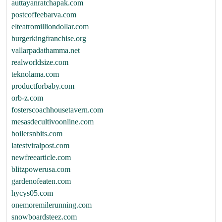
auttayanratchapak.com
postcoffeebarva.com
elteatromilliondollar.com
burgerkingfranchise.org
vallarpadathamma.net
realworldsize.com
teknolama.com
productforbaby.com
orb-z.com
fosterscoachhousetavern.com
mesasdecultivoonline.com
boilersnbits.com
latestviralpost.com
newfreearticle.com
blitzpowerusa.com
gardenofeaten.com
hycys05.com
onemoremilerunning.com
snowboardsteez.com