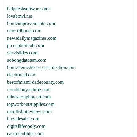
helpdesksoftwares.net
lovabowl.net
homeimprovementit.com
newstribunal.com
newsdailymagazines.com
preceptionhub.com
yeezislides.com
aobongdatotem.com
home-remedies-yeast-infection.com
electroreal.com
bestofmiami-dadecounty.com
ifoodieonyoutube.com
mineshoppingcart.com
topworkoutsupplies.com
mouthshutreviews.com
hirzadesalta.com
digitallifeopoly.com
casinobubbles.com