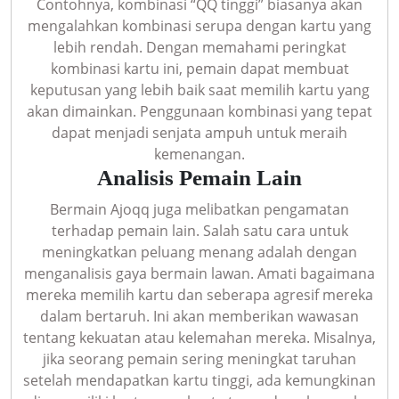
Contohnya, kombinasi “QQ tinggi” biasanya akan
mengalahkan kombinasi serupa dengan kartu yang
lebih rendah. Dengan memahami peringkat
kombinasi kartu ini, pemain dapat membuat
keputusan yang lebih baik saat memilih kartu yang
akan dimainkan. Penggunaan kombinasi yang tepat
dapat menjadi senjata ampuh untuk meraih
kemenangan.
Analisis Pemain Lain
Bermain Ajoqq juga melibatkan pengamatan
terhadap pemain lain. Salah satu cara untuk
meningkatkan peluang menang adalah dengan
menganalisis gaya bermain lawan. Amati bagaimana
mereka memilih kartu dan seberapa agresif mereka
dalam bertaruh. Ini akan memberikan wawasan
tentang kekuatan atau kelemahan mereka. Misalnya,
jika seorang pemain sering meningkat taruhan
setelah mendapatkan kartu tinggi, ada kemungkinan