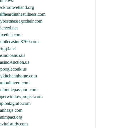
tdhe.ws
eckrodtwetland.org
alfheardinthestillness.com
ybestmassagechair.com
ricreed.net
luxetine.com
obilecasino8760.com
etqq3.net
asinoloans5.us
asinoAuction.us
ipooglecouk.us
ykitchennhome.com
umoulinvert.com
hefoodiepassport.com
uperwindowproject.com
apibakigrafo.com
canhazjs.com
animpact.org
oviralstudy.com