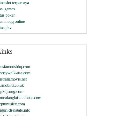
itus slot terpercaya
kv games
itus poker
ominoqq online
itus pkv
Links
imsfamousbbq.com
ibertywalk-usa.com
ustraliamovie.net
izmobird.co.uk
p3djsong.com
oursdanglaistoulouse.com
eptunuslex.com
uguri-di-natale.info