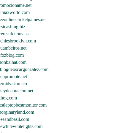
romocioname.net
imaxworld.com
reeonlinecricketgames.net
estcashing.biz
irerestrictions.us
rchiesbrooklyn.com
uambeiros.net
nfozblog.com
honbaihat.com
lblogdeoscargonzalez.com
ebpromote.net
teroids-store.co
rteydecoracion.net
ithog.com
estlaptopbestmonitor.com
eorginaryland.com
oseandbasil.com
hewhitewhitelights.com