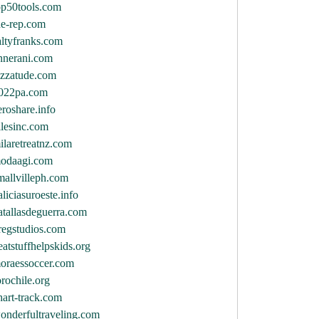
op50tools.com
he-rep.com
altyfranks.com
nnerani.com
azzatude.com
022pa.com
eroshare.info
ilesinc.com
ilaretreatnz.com
odaagi.com
mallvilleph.com
aliciasuroeste.info
atallasdeguerra.com
regstudios.com
eatstuffhelpskids.org
oraessoccer.com
orochile.org
hart-track.com
onderfultraveling.com