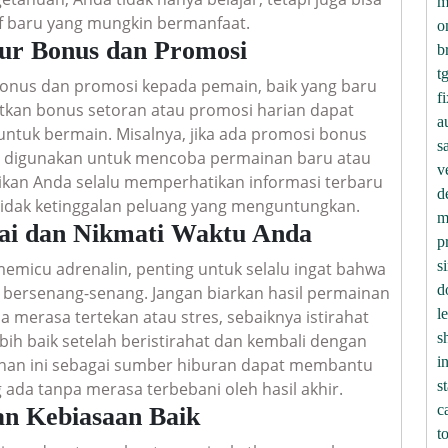
m
f baru yang mungkin bermanfaat.
o
ur Bonus dan Promosi
b
t
bonus dan promosi kepada pemain, baik yang baru
f
kan bonus setoran atau promosi harian dapat
a
ntuk bermain. Misalnya, jika ada promosi bonus
s
t digunakan untuk mencoba permainan baru atau
v
ikan Anda selalu memperhatikan informasi terbaru
d
idak ketinggalan peluang yang menguntungkan.
m
ai dan Nikmati Waktu Anda
p
s
emicu adrenalin, penting untuk selalu ingat bahwa
d
h bersenang-senang. Jangan biarkan hasil permainan
l
merasa tertekan atau stres, sebaiknya istirahat
s
ih baik setelah beristirahat dan kembali dengan
i
inan ini sebagai sumber hiburan dapat membantu
s
da tanpa merasa terbebani oleh hasil akhir.
c
an Kebiasaan Baik
t