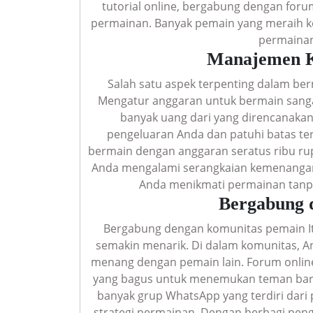
tutorial online, bergabung dengan for
permainan. Banyak pemain yang meraih ke
permainan
Manajemen K
Salah satu aspek terpenting dalam b
Mengatur anggaran untuk bermain sanga
banyak uang dari yang direncanakan
pengeluaran Anda dan patuhi batas te
bermain dengan anggaran seratus ribu rupia
Anda mengalami serangkaian kemenanga
Anda menikmati permainan tanp
Bergabung 
Bergabung dengan komunitas pemain 
semakin menarik. Di dalam komunitas, And
menang dengan pemain lain. Forum online 
yang bagus untuk menemukan teman baru 
banyak grup WhatsApp yang terdiri dari
strategi permainan. Dengan berbagi penge