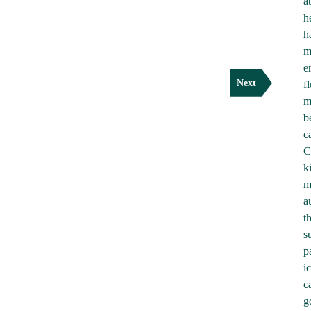
a
h
h
m
e
Next
Next
f
Post
m
b
c
C
k
m
a
t
s
p
i
c
g