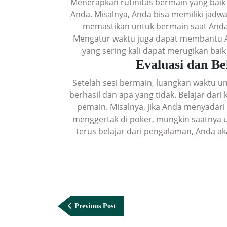
Menerapkan rutinitas bermain yang ba
Anda. Misalnya, Anda bisa memiliki jadwa
memastikan untuk bermain saat Anda p
Mengatur waktu juga dapat membantu A
yang sering kali dapat merugikan bai
Evaluasi dan Be
Setelah sesi bermain, luangkan waktu u
berhasil dan apa yang tidak. Belajar dar
pemain. Misalnya, jika Anda menyadari
menggertak di poker, mungkin saatnya u
terus belajar dari pengalaman, Anda ak
Post
Previous
Previous Post
navigation
Post