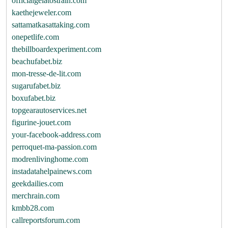
officialgelatostrain.com
kaethejeweler.com
sattamatkasattaking.com
onepetlife.com
thebillboardexperiment.com
beachufabet.biz
mon-tresse-de-lit.com
sugarufabet.biz
boxufabet.biz
topgearautoservices.net
figurine-jouet.com
your-facebook-address.com
perroquet-ma-passion.com
modrenlivinghome.com
instadatahelpainews.com
geekdailies.com
merchrain.com
kmbb28.com
callreportsforum.com