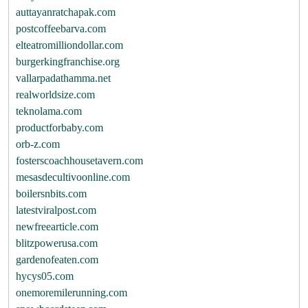
auttayanratchapak.com
postcoffeebarva.com
elteatromilliondollar.com
burgerkingfranchise.org
vallarpadathamma.net
realworldsize.com
teknolama.com
productforbaby.com
orb-z.com
fosterscoachhousetavern.com
mesasdecultivoonline.com
boilersnbits.com
latestviralpost.com
newfreearticle.com
blitzpowerusa.com
gardenofeaten.com
hycys05.com
onemoremilerunning.com