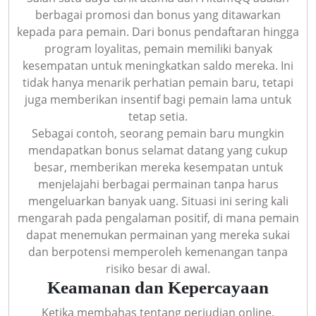
berbagai promosi dan bonus yang ditawarkan
kepada para pemain. Dari bonus pendaftaran hingga
program loyalitas, pemain memiliki banyak
kesempatan untuk meningkatkan saldo mereka. Ini
tidak hanya menarik perhatian pemain baru, tetapi
juga memberikan insentif bagi pemain lama untuk
tetap setia.
Sebagai contoh, seorang pemain baru mungkin
mendapatkan bonus selamat datang yang cukup
besar, memberikan mereka kesempatan untuk
menjelajahi berbagai permainan tanpa harus
mengeluarkan banyak uang. Situasi ini sering kali
mengarah pada pengalaman positif, di mana pemain
dapat menemukan permainan yang mereka sukai
dan berpotensi memperoleh kemenangan tanpa
risiko besar di awal.
Keamanan dan Kepercayaan
Ketika membahas tentang perjudian online,