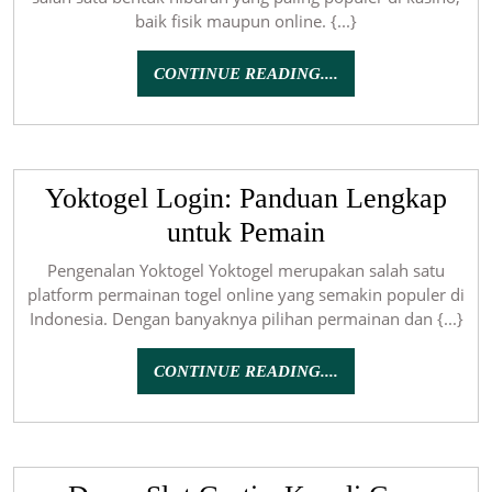
baik fisik maupun online. {...}
CONTINUE
CONTINUE READING....
READING....
Yoktogel Login: Panduan Lengkap
untuk Pemain
Pengenalan Yoktogel Yoktogel merupakan salah satu
platform permainan togel online yang semakin populer di
Indonesia. Dengan banyaknya pilihan permainan dan {...}
CONTINUE
CONTINUE READING....
READING....