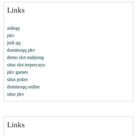
Links
asikqq
pkv
judi qq
dominoqq pkv
demo slot mahjong
situs slot terpercaya
pkv games
situs poker
dominoqq online
situs pkv
Links