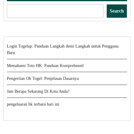
Search
Login Togelup: Panduan Langkah demi Langkah untuk Pengguna
Baru
Memahami Toto HK: Panduan Komprehensif
Pengertian Oh Togel: Penjelasan Dasarnya
Jam Berapa Sekarang Di Kota Anda?
pengeluaran hk terbaru hari ini