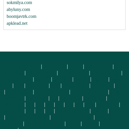
sokmilya.com
abyluny.com
boomjavtrk.com
apklead.net
menuqq alternatif
|
pkv games
|
poker
|
poker online
|
pkv
games qq
|
pkv games qq
|
pkv games qq
|
pkv games qq
|
pkv games qq
|
pg soft
|
bandarq
|
pg slot
|
pg soft
|
x500
slot
|
slot
|
demo slot
|
slot
|
slot maxwin
|
demo slot
|
slot
|
slot maxwin
|
slot gacor resmi
|
slot gacor hari ini
|
pkv
games qq
|
bandarqq
|
qq
|
bandarqq
|
bandarqq
|
bandarqq
|
qq
|
qq
|
qq
|
qq
|
qq
|
qq
|
pkv
|
bandarqq
|
bandarqq
|
qq
|
qq
|
qq
|
situs slot online
|
sbobet
|
sbobet
|
link alternatif sbobet
|
judi bola terpercaya
|
murniqq
alternatif
|
hematqq alternatif
|
poker
|
sbobet
|
poker