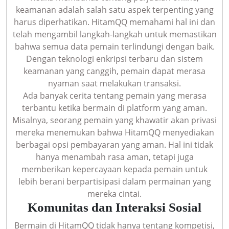
keamanan adalah salah satu aspek terpenting yang
harus diperhatikan. HitamQQ memahami hal ini dan
telah mengambil langkah-langkah untuk memastikan
bahwa semua data pemain terlindungi dengan baik.
Dengan teknologi enkripsi terbaru dan sistem
keamanan yang canggih, pemain dapat merasa
nyaman saat melakukan transaksi.
Ada banyak cerita tentang pemain yang merasa
terbantu ketika bermain di platform yang aman.
Misalnya, seorang pemain yang khawatir akan privasi
mereka menemukan bahwa HitamQQ menyediakan
berbagai opsi pembayaran yang aman. Hal ini tidak
hanya menambah rasa aman, tetapi juga
memberikan kepercayaan kepada pemain untuk
lebih berani berpartisipasi dalam permainan yang
mereka cintai.
Komunitas dan Interaksi Sosial
Bermain di HitamQQ tidak hanya tentang kompetisi,