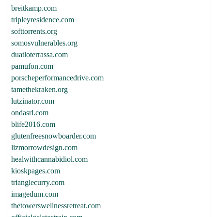
breitkamp.com
tripleyresidence.com
softtorrents.org
somosvulnerables.org
duatloterrassa.com
pamufon.com
porscheperformancedrive.com
tamethekraken.org
lutzinator.com
ondasrl.com
blife2016.com
glutenfreesnowboarder.com
lizmorrowdesign.com
healwithcannabidiol.com
kioskpages.com
trianglecurry.com
imagedum.com
thetowerswellnessretreat.com