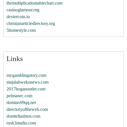
themultiplicationtablechart.com
casinoglamour.org
dextercoin.io
christianarticledirectory.org
5homestyle.com
Links
mygamblingstory.com
majalahwekonews.com
2017hoganoutlet.com
pelmanec.com
domino99qq.net
directoryoftheweb.com
donttellashton.com
rush3studio.com